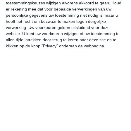
toestemmingskeuzes wijzigen alvorens akkoord te gaan.
Houd
W
er rekening mee dat voor bepaalde verwerkingen van uw
persoonlijke gegevens uw toestemming niet nodig is, maar u
za
zo
ma
di
wo
heeft het recht om bezwaar te maken tegen dergelijke
verwerking. Uw voorkeuren gelden uitsluitend voor deze
website. U kunt uw voorkeuren wijzigen of uw toestemming te
allen tijde intrekken door terug te keren naar deze site en te
31°
23°
34°
23°
34°
24°
33°
24°
32°
24°
klikken op de knop "Privacy" onderaan de webpagina.
24°C
24°C
24°C
27°C
31°C
29
01:00
04:00
07:00
10:00
13:00
16
01:00
04:00
07:00
10:00
13:00
16
O 2
OZO 2
OZO 2
ZZO 2
ZZW 2
ZW