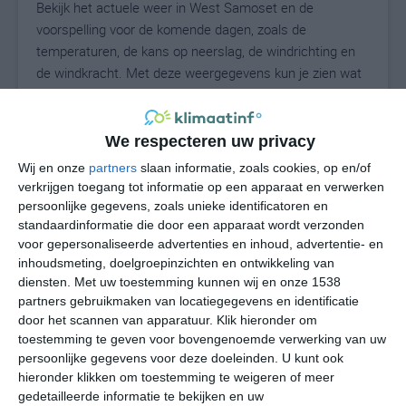
Bekijk het actuele weer in West Samoset en de
voorspelling voor de komende dagen, zoals de
temperaturen, de kans op neerslag, de windrichting en
de windkracht. Met deze weergegevens kun je zien wat
voor weer je kunt verwachten in West Samoset. Op
basis van de klimaatstatistieken beschrijven we het
weer per maand in West Samoset. Dit is geen
We respecteren uw privacy
langetermijnverwachting, maar geeft het gemiddelde
Wij en onze
partners
slaan informatie, zoals cookies, op en/of
weerbeeld voor alle maanden van het jaar. Wil je de
verkrijgen toegang tot informatie op een apparaat en verwerken
uitgebreide weersverwachting voor West Samoset zien?
persoonlijke gegevens, zoals unieke identificatoren en
Op de pagina met extra weerinformatie tonen we de
standaardinformatie die door een apparaat wordt verzonden
voor gepersonaliseerde advertenties en inhoud, advertentie- en
kans op sneeuw, de gevoelstemperatuur, de
inhoudsmeting, doelgroepinzichten en ontwikkeling van
zichtbaarheid, de UV-kracht, de luchtdruk en meer goede
diensten.
Met uw toestemming kunnen wij en onze 1538
weerinfo.
partners gebruikmaken van locatiegegevens en identificatie
door het scannen van apparatuur. Klik hieronder om
toestemming te geven voor bovengenoemde verwerking van uw
persoonlijke gegevens voor deze doeleinden. U kunt ook
27
N
°C
hieronder klikken om toestemming te weigeren of meer
L
gedetailleerde informatie te bekijken en uw