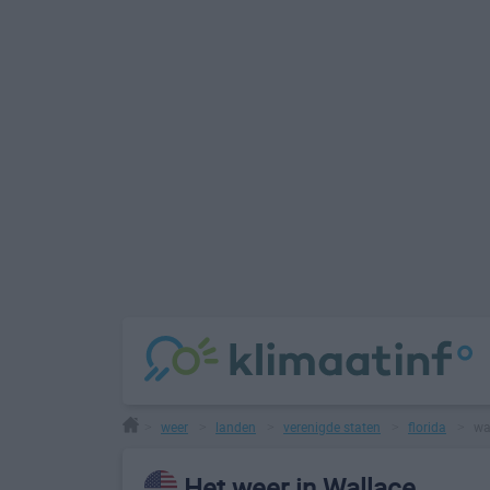
weer
landen
verenigde staten
florida
wa
>
>
>
>
>
Het weer in Wallace