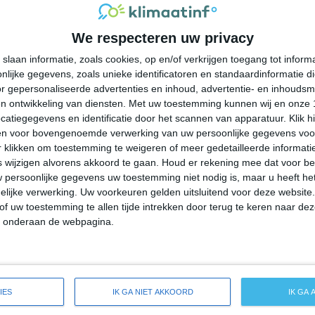
33°
24°
33°
25°
36°
24°
37°
25°
We respecteren uw privacy
30°C
27°C
26°C
25°C
25°C
slaan informatie, zoals cookies, op en/of verkrijgen toegang tot infor
lijke gegevens, zoals unieke identificatoren en standaardinformatie d
17:00
20:00
23:00
02:00
05:00
r gepersonaliseerde advertenties en inhoud, advertentie- en inhoudsm
n ontwikkeling van diensten.
Met uw toestemming kunnen wij en onze 
atiegegevens en identificatie door het scannen van apparatuur. Klik 
en voor bovengenoemde verwerking van uw persoonlijke gegevens voo
17:00
20:00
23:00
02:00
05:00
 klikken om toestemming te weigeren of meer gedetailleerde informatie
wijzigen alvorens akkoord te gaan.
Houd er rekening mee dat voor b
 persoonlijke gegevens uw toestemming niet nodig is, maar u heeft h
Z 2
Z 1
ZZO 1
ZZO 1
O 0
lijke verwerking. Uw voorkeuren gelden uitsluitend voor deze website
of uw toestemming te allen tijde intrekken door terug te keren naar deze
" onderaan de webpagina.
17:00
20:00
23:00
02:00
05:00
reide weersverwachting voor Wallace
IES
IK GA NIET AKKOORD
IK GA