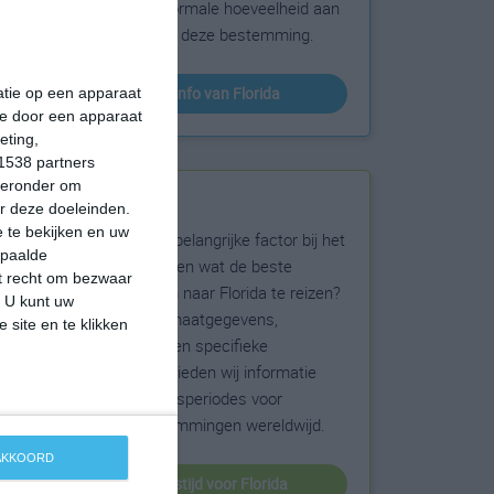
sneeuw en de normale hoeveelheid aan
zonneschijn voor deze bestemming.
klimaatinfo van Florida
matie op een apparaat
ie door een apparaat
eting,
1538 partners
hieronder om
Beste reistijd
r deze doeleinden.
 te bekijken en uw
Het weer is een belangrijke factor bij het
epaalde
reizen. Wil je weten wat de beste
et recht om bezwaar
maanden zijn om naar Florida te reizen?
. U kunt uw
Op basis van klimaatgegevens,
 site en te klikken
weersextremen en specifieke
weerinformatie bieden wij informatie
over de beste reisperiodes voor
duizenden bestemmingen wereldwijd.
 AKKOORD
beste reistijd voor Florida