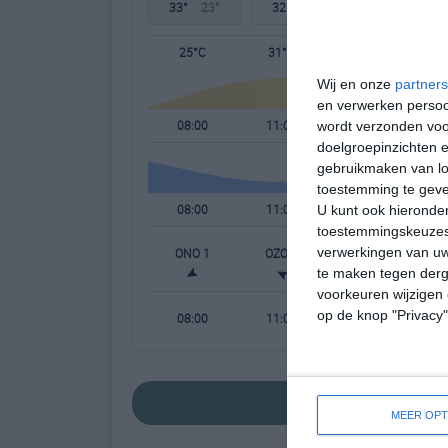
33°
23°
32°
24°
33°
24°
25°C
31°C
31°C
Wij en onze
partners
en verwerken persoon
08:00
11:00
14:00
wordt verzonden voo
doelgroepinzichten e
gebruikmaken van loc
toestemming te gev
08:00
11:00
14:00
U kunt ook hieronder
toestemmingskeuzes 
verwerkingen van uw
ONO 1
OZO 1
ZZO 2
te maken tegen derge
voorkeuren wijzigen 
op de knop "Privacy
08:00
11:00
14:00
bekijk de uitgeb
MEER OPT