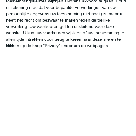
toestemmingskeuzes wijzigen alvorens akkoord te gaan.
Houd
er rekening mee dat voor bepaalde verwerkingen van uw
persoonlijke gegevens uw toestemming niet nodig is, maar u
za
zo
ma
di
wo
heeft het recht om bezwaar te maken tegen dergelijke
verwerking. Uw voorkeuren gelden uitsluitend voor deze
website. U kunt uw voorkeuren wijzigen of uw toestemming te
33°
25°
31°
26°
31°
27°
31°
27°
32°
27°
allen tijde intrekken door terug te keren naar deze site en te
klikken op de knop "Privacy" onderaan de webpagina.
26°C
30°C
32°C
31°C
29°C
28
07:00
10:00
13:00
16:00
19:00
22
07:00
10:00
13:00
16:00
19:00
22
NNO 3
NO 3
ZO 2
Z 3
ZZW 2
Z
07:00
10:00
13:00
16:00
19:00
22