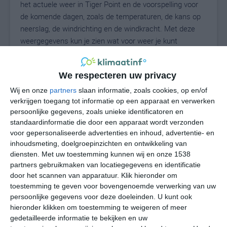
het actuele weer in Tiger Point en de voorspelling voor
de komende dagen, zoals de temperaturen, de kans op
neerslag, de windrichting en de windkracht. Met deze
weergegevens kun je zien wat voor weer je kunt
verwachten in Tiger Point. Op basis van de
klimaatstatistieken beschrijven we het weer per maand
We respecteren uw privacy
in Tiger Point. Dit is geen langetermijnverwachting, maar
geeft het gemiddelde weerbeeld voor alle maanden van
Wij en onze
partners
slaan informatie, zoals cookies, op en/of
het jaar. Wil je de uitgebreide weersverwachting voor
verkrijgen toegang tot informatie op een apparaat en verwerken
persoonlijke gegevens, zoals unieke identificatoren en
Tiger Point zien? Op de pagina met extra weerinformatie
standaardinformatie die door een apparaat wordt verzonden
tonen we de kans op sneeuw, de gevoelstemperatuur,
voor gepersonaliseerde advertenties en inhoud, advertentie- en
de zichtbaarheid, de UV-kracht, de luchtdruk en meer
inhoudsmeting, doelgroepinzichten en ontwikkeling van
goede weerinfo.
diensten.
Met uw toestemming kunnen wij en onze 1538
partners gebruikmaken van locatiegegevens en identificatie
door het scannen van apparatuur. Klik hieronder om
toestemming te geven voor bovengenoemde verwerking van uw
29
N
°C
persoonlijke gegevens voor deze doeleinden. U kunt ook
hieronder klikken om toestemming te weigeren of meer
L
gedetailleerde informatie te bekijken en uw
W