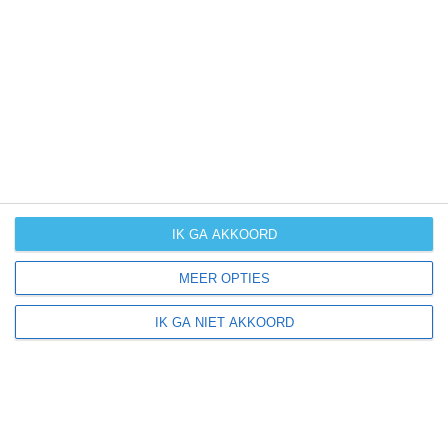
UV-index
UV 0
Taylor Creek ligt in:
Amerika
Noord-Amerika
Verenigde Staten van Amerika
IK GA AKKOORD
Florida
MEER OPTIES
IK GA NIET AKKOORD
Klimaatinfo van Florida
Het actuele weer en de weersvoorspelling voor de
komende dagen of weken zeggen niets over hoe het
weer in andere maanden kan zijn. Wil je een indicatie
hebben van hoe het weer gemiddeld is in Florida?