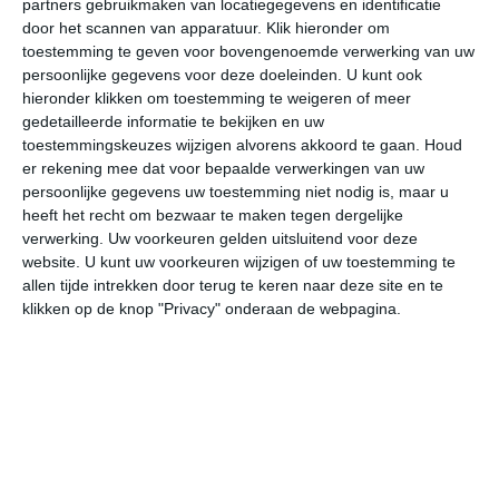
partners gebruikmaken van locatiegegevens en identificatie
door het scannen van apparatuur. Klik hieronder om
toestemming te geven voor bovengenoemde verwerking van uw
31°
23°
30°
23°
31°
24°
31°
24°
32°
24°
persoonlijke gegevens voor deze doeleinden. U kunt ook
hieronder klikken om toestemming te weigeren of meer
22°C
23°C
25°C
30°C
29°C
28
gedetailleerde informatie te bekijken en uw
toestemmingskeuzes wijzigen alvorens akkoord te gaan.
Houd
er rekening mee dat voor bepaalde verwerkingen van uw
02:00
05:00
08:00
11:00
14:00
17
persoonlijke gegevens uw toestemming niet nodig is, maar u
heeft het recht om bezwaar te maken tegen dergelijke
verwerking. Uw voorkeuren gelden uitsluitend voor deze
website. U kunt uw voorkeuren wijzigen of uw toestemming te
02:00
05:00
08:00
11:00
14:00
17
allen tijde intrekken door terug te keren naar deze site en te
klikken op de knop "Privacy" onderaan de webpagina.
O 1
NO 1
NO 2
O 3
OZO 3
O
02:00
05:00
08:00
11:00
14:00
17