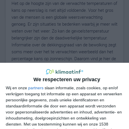
Het op de hoogte zijn van de verwachte temperaturen of
kans op neerslag is niet altijd voldoende. Voor het gros
van de mensen is een globale weersverwachting
genoeg. Er zijn situaties te bedenken waarbij je meer wilt
weten over het weer. Zo kan de gevoelstemperatuur
belangrijker zijn dan de daadwerkelijke temperatuur.
Informatie over de dekkingsgraad van de bewolking zegt
soms meer over het te verwachten weerbeeld dan het
percentage kans op zonneschijn. Daarom vind je hier de
uitgebreide weersvoorspelling voor Taylor Creek.
We respecteren uw privacy
26
Wij en onze
partners
slaan informatie, zoals cookies, op en/of
N
°C
verkrijgen toegang tot informatie op een apparaat en verwerken
L
persoonlijke gegevens, zoals unieke identificatoren en
standaardinformatie die door een apparaat wordt verzonden
W
voor gepersonaliseerde advertenties en inhoud, advertentie- en
inhoudsmeting, doelgroepinzichten en ontwikkeling van
do
vr
za
zo
ma
diensten.
Met uw toestemming kunnen wij en onze 1538