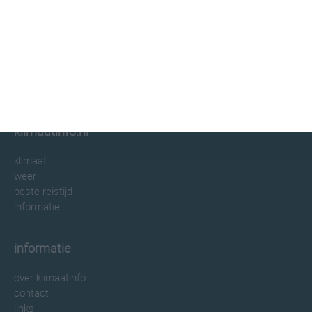
klimaatinfo.nl
klimaat
weer
beste reistijd
informatie
informatie
over klimaatinfo
contact
links