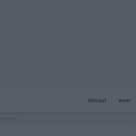
klimaat
weer
einhatchee