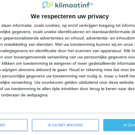
31°
24°
31°
25°
31°
25°
31°
27°
We respecteren uw privacy
30°C
28°C
26°C
25°C
24°C
slaan informatie, zoals cookies, op en/of verkrijgen toegang tot infor
lijke gegevens, zoals unieke identificatoren en standaardinformatie d
16:00
19:00
22:00
01:00
04:00
r gepersonaliseerde advertenties en inhoud, advertentie- en inhoudsm
n ontwikkeling van diensten.
Met uw toestemming kunnen wij en onze 
atiegegevens en identificatie door het scannen van apparatuur. Klik 
en voor bovengenoemde verwerking van uw persoonlijke gegevens voo
16:00
19:00
22:00
01:00
04:00
 klikken om toestemming te weigeren of meer gedetailleerde informatie
wijzigen alvorens akkoord te gaan.
Houd er rekening mee dat voor b
 persoonlijke gegevens uw toestemming niet nodig is, maar u heeft h
ZZW 2
OZO 2
OZO 1
O 1
OZO 1
lijke verwerking. Uw voorkeuren gelden uitsluitend voor deze website
of uw toestemming te allen tijde intrekken door terug te keren naar deze
" onderaan de webpagina.
16:00
19:00
22:00
01:00
04:00
de weersverwachting voor Steinhatchee
IES
IK GA NIET AKKOORD
IK GA