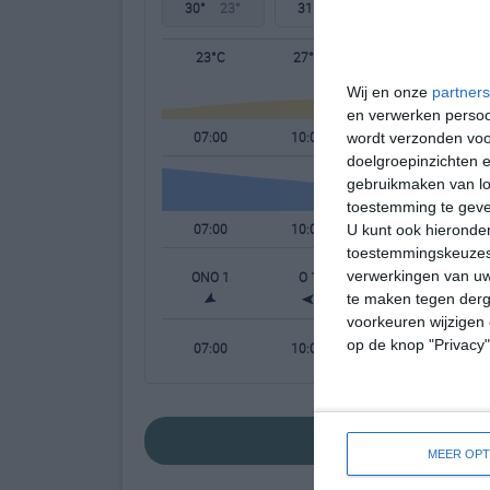
30°
23°
31°
23°
31°
24°
23°C
27°C
29°C
Wij en onze
partners
en verwerken persoon
07:00
10:00
13:00
wordt verzonden voo
doelgroepinzichten e
gebruikmaken van loc
toestemming te gev
07:00
10:00
13:00
U kunt ook hieronder
toestemmingskeuzes 
verwerkingen van uw
ONO 1
O 1
ZO 1
te maken tegen derge
voorkeuren wijzigen 
op de knop "Privacy
07:00
10:00
13:00
bekijk de uitgebrei
MEER OPT