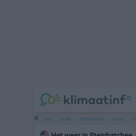
weer
landen
verenigde staten
florida
st
>
>
>
>
>
Het weer in Steinhatchee