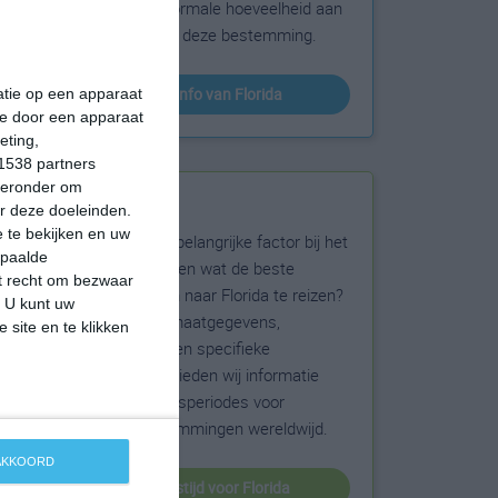
sneeuw en de normale hoeveelheid aan
zonneschijn voor deze bestemming.
klimaatinfo van Florida
matie op een apparaat
ie door een apparaat
eting,
1538 partners
hieronder om
Beste reistijd
r deze doeleinden.
 te bekijken en uw
Het weer is een belangrijke factor bij het
epaalde
reizen. Wil je weten wat de beste
et recht om bezwaar
maanden zijn om naar Florida te reizen?
. U kunt uw
Op basis van klimaatgegevens,
 site en te klikken
weersextremen en specifieke
weerinformatie bieden wij informatie
over de beste reisperiodes voor
duizenden bestemmingen wereldwijd.
 AKKOORD
beste reistijd voor Florida