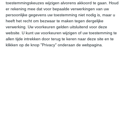
toestemmingskeuzes wijzigen alvorens akkoord te gaan.
Houd
W
er rekening mee dat voor bepaalde verwerkingen van uw
persoonlijke gegevens uw toestemming niet nodig is, maar u
vr
za
zo
ma
di
heeft het recht om bezwaar te maken tegen dergelijke
verwerking. Uw voorkeuren gelden uitsluitend voor deze
website. U kunt uw voorkeuren wijzigen of uw toestemming te
allen tijde intrekken door terug te keren naar deze site en te
30°
23°
32°
23°
32°
23°
32°
24°
33°
24°
klikken op de knop "Privacy" onderaan de webpagina.
29°C
27°C
25°C
24°C
24°C
24
15:00
18:00
21:00
00:00
03:00
06
15:00
18:00
21:00
00:00
03:00
06
NO 3
ONO 2
O 2
O 2
OZO 2
OZ