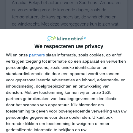
Arcadia. Bekijk het actuele weer in Southeast Arcadia en
de voorspelling voor de komende dagen, zoals de
temperaturen, de kans op neerslag, de windrichting en
de windkracht. Met deze weergegevens kun je zien wat
voor weer je kunt verwachten in Southeast Arcadia. Op
basis van de klimaatstatistieken beschrijven we het
weer per maand in Southeast Arcadia. Dit is geen
We respecteren uw privacy
langetermijnverwachting, maar geeft het gemiddelde
Wij en onze
partners
slaan informatie, zoals cookies, op en/of
weerbeeld voor alle maanden van het jaar. Wil je de
verkrijgen toegang tot informatie op een apparaat en verwerken
uitgebreide weersverwachting voor Southeast Arcadia
persoonlijke gegevens, zoals unieke identificatoren en
zien? Op de pagina met extra weerinformatie tonen we
standaardinformatie die door een apparaat wordt verzonden
voor gepersonaliseerde advertenties en inhoud, advertentie- en
de kans op sneeuw, de gevoelstemperatuur, de
inhoudsmeting, doelgroepinzichten en ontwikkeling van
zichtbaarheid, de UV-kracht, de luchtdruk en meer goede
diensten.
Met uw toestemming kunnen wij en onze 1538
weerinfo.
partners gebruikmaken van locatiegegevens en identificatie
door het scannen van apparatuur. Klik hieronder om
toestemming te geven voor bovengenoemde verwerking van uw
persoonlijke gegevens voor deze doeleinden. U kunt ook
26
N
°C
hieronder klikken om toestemming te weigeren of meer
L
gedetailleerde informatie te bekijken en uw