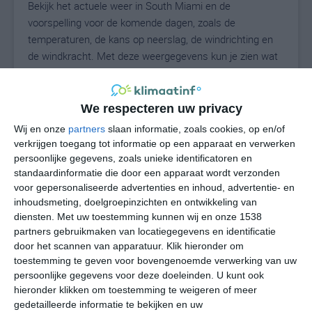
Bekijk het actuele weer in South Miami en de
voorspelling voor de komende dagen, zoals de
temperaturen, de kans op neerslag, de windrichting en
de windkracht. Met deze weergegevens kun je zien wat
voor weer je kunt verwachten in South Miami. Op basis
van de klimaatstatistieken beschrijven we het weer per
maand in South Miami. Dit is geen
We respecteren uw privacy
langetermijnverwachting, maar geeft het gemiddelde
Wij en onze
partners
slaan informatie, zoals cookies, op en/of
weerbeeld voor alle maanden van het jaar. Wil je de
verkrijgen toegang tot informatie op een apparaat en verwerken
uitgebreide weersverwachting voor South Miami zien?
persoonlijke gegevens, zoals unieke identificatoren en
Op de pagina met extra weerinformatie tonen we de
standaardinformatie die door een apparaat wordt verzonden
voor gepersonaliseerde advertenties en inhoud, advertentie- en
kans op sneeuw, de gevoelstemperatuur, de
inhoudsmeting, doelgroepinzichten en ontwikkeling van
zichtbaarheid, de UV-kracht, de luchtdruk en meer goede
diensten.
Met uw toestemming kunnen wij en onze 1538
weerinfo.
partners gebruikmaken van locatiegegevens en identificatie
door het scannen van apparatuur. Klik hieronder om
toestemming te geven voor bovengenoemde verwerking van uw
persoonlijke gegevens voor deze doeleinden. U kunt ook
29
N
°C
hieronder klikken om toestemming te weigeren of meer
L
gedetailleerde informatie te bekijken en uw