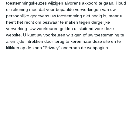
toestemmingskeuzes wijzigen alvorens akkoord te gaan.
Houd
W
er rekening mee dat voor bepaalde verwerkingen van uw
persoonlijke gegevens uw toestemming niet nodig is, maar u
za
zo
ma
di
wo
heeft het recht om bezwaar te maken tegen dergelijke
verwerking. Uw voorkeuren gelden uitsluitend voor deze
website. U kunt uw voorkeuren wijzigen of uw toestemming te
allen tijde intrekken door terug te keren naar deze site en te
32°
27°
32°
27°
32°
27°
32°
27°
32°
26°
klikken op de knop "Privacy" onderaan de webpagina.
31°C
32°C
31°C
30°C
28°C
28
10:00
13:00
16:00
19:00
22:00
01
10:00
13:00
16:00
19:00
22:00
01
ZO 3
OZO 3
OZO 3
O 3
O 2
O