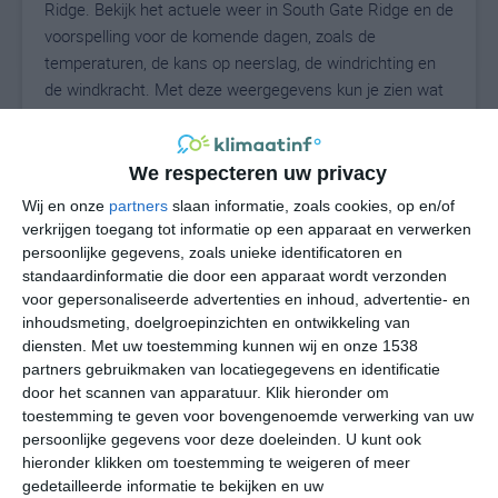
Ridge. Bekijk het actuele weer in South Gate Ridge en de
voorspelling voor de komende dagen, zoals de
temperaturen, de kans op neerslag, de windrichting en
de windkracht. Met deze weergegevens kun je zien wat
voor weer je kunt verwachten in South Gate Ridge. Op
basis van de klimaatstatistieken beschrijven we het
weer per maand in South Gate Ridge. Dit is geen
We respecteren uw privacy
langetermijnverwachting, maar geeft het gemiddelde
Wij en onze
partners
slaan informatie, zoals cookies, op en/of
weerbeeld voor alle maanden van het jaar. Wil je de
verkrijgen toegang tot informatie op een apparaat en verwerken
uitgebreide weersverwachting voor South Gate Ridge
persoonlijke gegevens, zoals unieke identificatoren en
zien? Op de pagina met extra weerinformatie tonen we
standaardinformatie die door een apparaat wordt verzonden
voor gepersonaliseerde advertenties en inhoud, advertentie- en
de kans op sneeuw, de gevoelstemperatuur, de
inhoudsmeting, doelgroepinzichten en ontwikkeling van
zichtbaarheid, de UV-kracht, de luchtdruk en meer goede
diensten.
Met uw toestemming kunnen wij en onze 1538
weerinfo.
partners gebruikmaken van locatiegegevens en identificatie
door het scannen van apparatuur. Klik hieronder om
toestemming te geven voor bovengenoemde verwerking van uw
persoonlijke gegevens voor deze doeleinden. U kunt ook
27
N
°C
hieronder klikken om toestemming te weigeren of meer
L
gedetailleerde informatie te bekijken en uw