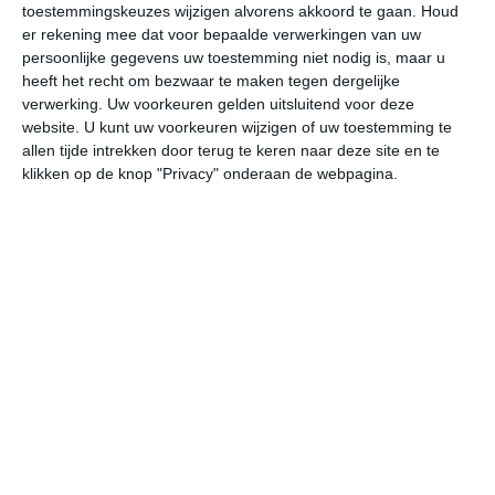
toestemmingskeuzes wijzigen alvorens akkoord te gaan.
Houd
W
er rekening mee dat voor bepaalde verwerkingen van uw
persoonlijke gegevens uw toestemming niet nodig is, maar u
za
zo
ma
di
wo
heeft het recht om bezwaar te maken tegen dergelijke
verwerking. Uw voorkeuren gelden uitsluitend voor deze
website. U kunt uw voorkeuren wijzigen of uw toestemming te
allen tijde intrekken door terug te keren naar deze site en te
31°
23°
32°
23°
32°
24°
32°
24°
31°
24°
klikken op de knop "Privacy" onderaan de webpagina.
23°C
28°C
31°C
29°C
28°C
25
07:00
10:00
13:00
16:00
19:00
22
07:00
10:00
13:00
16:00
19:00
22
OZO 2
ZZO 3
Z 3
ZZW 2
WZW 2
O