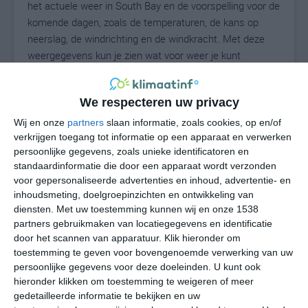
het actuele weer in South Bay en de voorspelling voor de
komende dagen, zoals de temperaturen, de kans op
neerslag, de windrichting en de windkracht. Met deze
weergegevens kun je zien wat voor weer je kunt
verwachten in South Bay. Op basis van de
klimaatstatistieken beschrijven we het weer per maand
We respecteren uw privacy
in South Bay. Dit is geen langetermijnverwachting, maar
geeft het gemiddelde weerbeeld voor alle maanden van
Wij en onze
partners
slaan informatie, zoals cookies, op en/of
het jaar. Wil je de uitgebreide weersverwachting voor
verkrijgen toegang tot informatie op een apparaat en verwerken
persoonlijke gegevens, zoals unieke identificatoren en
South Bay zien? Op de pagina met extra weerinformatie
standaardinformatie die door een apparaat wordt verzonden
tonen we de kans op sneeuw, de gevoelstemperatuur,
voor gepersonaliseerde advertenties en inhoud, advertentie- en
de zichtbaarheid, de UV-kracht, de luchtdruk en meer
inhoudsmeting, doelgroepinzichten en ontwikkeling van
goede weerinfo.
diensten.
Met uw toestemming kunnen wij en onze 1538
partners gebruikmaken van locatiegegevens en identificatie
door het scannen van apparatuur. Klik hieronder om
toestemming te geven voor bovengenoemde verwerking van uw
26
N
°C
persoonlijke gegevens voor deze doeleinden. U kunt ook
hieronder klikken om toestemming te weigeren of meer
L
gedetailleerde informatie te bekijken en uw
W