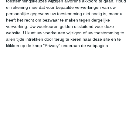
toestemmingskeuzes wijzigen alvorens akkoord te gaan.
Houd
er rekening mee dat voor bepaalde verwerkingen van uw
persoonlijke gegevens uw toestemming niet nodig is, maar u
do
vr
za
zo
ma
heeft het recht om bezwaar te maken tegen dergelijke
verwerking. Uw voorkeuren gelden uitsluitend voor deze
website. U kunt uw voorkeuren wijzigen of uw toestemming te
29°
24°
29°
25°
30°
25°
30°
25°
30°
25°
allen tijde intrekken door terug te keren naar deze site en te
klikken op de knop "Privacy" onderaan de webpagina.
25°C
25°C
28°C
28°C
28°C
27
05:00
08:00
11:00
14:00
17:00
20
05:00
08:00
11:00
14:00
17:00
20
ONO 2
O 3
O 3
O 3
O 4
O
05:00
08:00
11:00
14:00
17:00
20