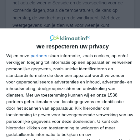
het actuele weer in Seaside en de voorspelling voor de
komende dagen, zoals de temperaturen, de kans op
neerslag, de windrichting en de windkracht. Met deze
weergegevens kun je zien wat voor weer je kunt
verwachten in Seaside. Op basis van de
klimaatstatistieken beschrijven we het weer per maand
We respecteren uw privacy
in Seaside. Dit is geen langetermijnverwachting, maar
geeft het gemiddelde weerbeeld voor alle maanden van
Wij en onze
partners
slaan informatie, zoals cookies, op en/of
het jaar. Wil je de uitgebreide weersverwachting voor
verkrijgen toegang tot informatie op een apparaat en verwerken
persoonlijke gegevens, zoals unieke identificatoren en
Seaside zien? Op de pagina met extra weerinformatie
standaardinformatie die door een apparaat wordt verzonden
tonen we de kans op sneeuw, de gevoelstemperatuur,
voor gepersonaliseerde advertenties en inhoud, advertentie- en
de zichtbaarheid, de UV-kracht, de luchtdruk en meer
inhoudsmeting, doelgroepinzichten en ontwikkeling van
goede weerinfo.
diensten.
Met uw toestemming kunnen wij en onze 1538
partners gebruikmaken van locatiegegevens en identificatie
door het scannen van apparatuur. Klik hieronder om
toestemming te geven voor bovengenoemde verwerking van uw
27
N
°C
persoonlijke gegevens voor deze doeleinden. U kunt ook
hieronder klikken om toestemming te weigeren of meer
L
gedetailleerde informatie te bekijken en uw
W