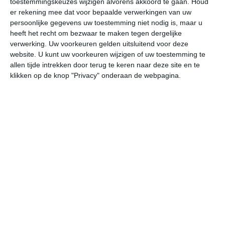
toestemmingskeuzes wijzigen alvorens akkoord te gaan.
Houd
er rekening mee dat voor bepaalde verwerkingen van uw
persoonlijke gegevens uw toestemming niet nodig is, maar u
vr
za
zo
ma
di
heeft het recht om bezwaar te maken tegen dergelijke
verwerking. Uw voorkeuren gelden uitsluitend voor deze
website. U kunt uw voorkeuren wijzigen of uw toestemming te
32°
23°
33°
23°
31°
24°
32°
25°
32°
25°
allen tijde intrekken door terug te keren naar deze site en te
klikken op de knop "Privacy" onderaan de webpagina.
24°C
26°C
30°C
31°C
30°C
28
05:00
08:00
11:00
14:00
17:00
20
05:00
08:00
11:00
14:00
17:00
20
O 1
O 2
O 2
ZZO 2
Z 2
Z
05:00
08:00
11:00
14:00
17:00
20