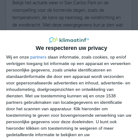
Bekijk het actuele weer in San Carlos Park en de
voorspelling voor de komende dagen, zoals de
temperaturen, de kans op neerslag, de windrichting en
de windkracht. Met deze weergegevens kun je zien wat
voor weer je kunt verwachten in San Carlos Park. Op
basis van de klimaatstatistieken beschrijven we het
weer per maand in San Carlos Park. Dit is geen
We respecteren uw privacy
langetermijnverwachting, maar geeft het gemiddelde
Wij en onze
partners
slaan informatie, zoals cookies, op en/of
weerbeeld voor alle maanden van het jaar. Wil je de
verkrijgen toegang tot informatie op een apparaat en verwerken
uitgebreide weersverwachting voor San Carlos Park
persoonlijke gegevens, zoals unieke identificatoren en
zien? Op de pagina met extra weerinformatie tonen we
standaardinformatie die door een apparaat wordt verzonden
voor gepersonaliseerde advertenties en inhoud, advertentie- en
de kans op sneeuw, de gevoelstemperatuur, de
inhoudsmeting, doelgroepinzichten en ontwikkeling van
zichtbaarheid, de UV-kracht, de luchtdruk en meer goede
diensten.
Met uw toestemming kunnen wij en onze 1538
weerinfo.
partners gebruikmaken van locatiegegevens en identificatie
door het scannen van apparatuur. Klik hieronder om
toestemming te geven voor bovengenoemde verwerking van uw
persoonlijke gegevens voor deze doeleinden. U kunt ook
27
N
°C
hieronder klikken om toestemming te weigeren of meer
L
gedetailleerde informatie te bekijken en uw