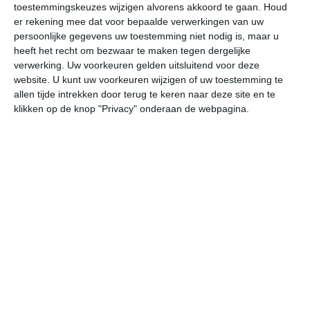
toestemmingskeuzes wijzigen alvorens akkoord te gaan.
Houd
W
er rekening mee dat voor bepaalde verwerkingen van uw
persoonlijke gegevens uw toestemming niet nodig is, maar u
za
zo
ma
di
wo
heeft het recht om bezwaar te maken tegen dergelijke
verwerking. Uw voorkeuren gelden uitsluitend voor deze
website. U kunt uw voorkeuren wijzigen of uw toestemming te
allen tijde intrekken door terug te keren naar deze site en te
33°
24°
34°
24°
34°
24°
35°
25°
33°
25°
klikken op de knop "Privacy" onderaan de webpagina.
27°C
27°C
26°C
25°C
24°C
24
16:00
19:00
22:00
01:00
04:00
07
16:00
19:00
22:00
01:00
04:00
07
ZW 2
Z 2
NO 1
O 1
O 2
O