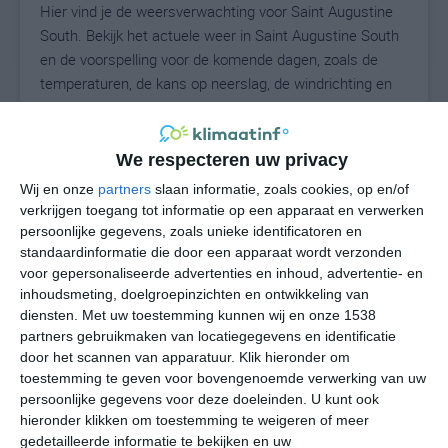
Hier vind je de weersverwachting voor Saint Augustine
South. Bekijk het actuele weer in Saint Augustine South
en de voorspelling voor de komende dagen, zoals de
temperaturen, de kans op neerslag, de windrichting en
de windkracht. Met deze weergegevens kun je zien wat
voor weer je kunt verwachten in Saint Augustine South.
Op basis van de klimaatstatistieken beschrijven we het
We respecteren uw privacy
weer per maand in Saint Augustine South. Dit is geen
Wij en onze
partners
slaan informatie, zoals cookies, op en/of
langetermijnverwachting, maar geeft het gemiddelde
verkrijgen toegang tot informatie op een apparaat en verwerken
weerbeeld voor alle maanden van het jaar. Wil je de
persoonlijke gegevens, zoals unieke identificatoren en
uitgebreide weersverwachting voor Saint Augustine
standaardinformatie die door een apparaat wordt verzonden
voor gepersonaliseerde advertenties en inhoud, advertentie- en
South zien? Op de pagina met extra weerinformatie
inhoudsmeting, doelgroepinzichten en ontwikkeling van
tonen we de kans op sneeuw, de gevoelstemperatuur,
diensten.
Met uw toestemming kunnen wij en onze 1538
de zichtbaarheid, de UV-kracht, de luchtdruk en meer
partners gebruikmaken van locatiegegevens en identificatie
goede weerinfo.
door het scannen van apparatuur. Klik hieronder om
toestemming te geven voor bovengenoemde verwerking van uw
persoonlijke gegevens voor deze doeleinden. U kunt ook
hieronder klikken om toestemming te weigeren of meer
N
°C
gedetailleerde informatie te bekijken en uw