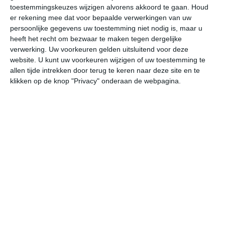
26
L
toestemmingskeuzes wijzigen alvorens akkoord te gaan.
Houd
er rekening mee dat voor bepaalde verwerkingen van uw
W
persoonlijke gegevens uw toestemming niet nodig is, maar u
heeft het recht om bezwaar te maken tegen dergelijke
verwerking. Uw voorkeuren gelden uitsluitend voor deze
do
vr
za
zo
ma
website. U kunt uw voorkeuren wijzigen of uw toestemming te
allen tijde intrekken door terug te keren naar deze site en te
klikken op de knop "Privacy" onderaan de webpagina.
30°
23°
30°
24°
30°
24°
31°
24°
32°
24°
29°C
28°C
26°C
25°C
25°C
25
14:00
17:00
20:00
23:00
02:00
05
14:00
17:00
20:00
23:00
02:00
05
O 3
O 3
OZO 2
OZO 2
O 2
O