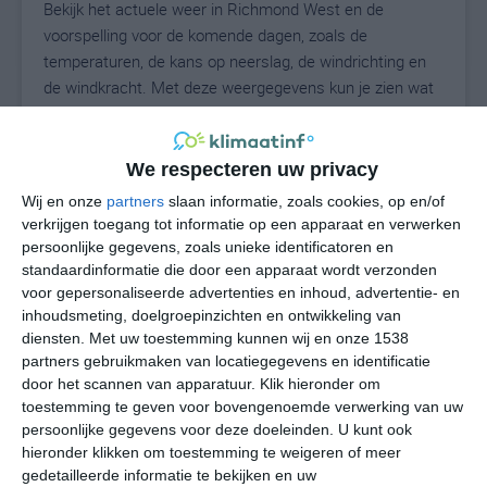
Bekijk het actuele weer in Richmond West en de
voorspelling voor de komende dagen, zoals de
temperaturen, de kans op neerslag, de windrichting en
de windkracht. Met deze weergegevens kun je zien wat
voor weer je kunt verwachten in Richmond West. Op
basis van de klimaatstatistieken beschrijven we het
weer per maand in Richmond West. Dit is geen
We respecteren uw privacy
langetermijnverwachting, maar geeft het gemiddelde
Wij en onze
partners
slaan informatie, zoals cookies, op en/of
weerbeeld voor alle maanden van het jaar. Wil je de
verkrijgen toegang tot informatie op een apparaat en verwerken
uitgebreide weersverwachting voor Richmond West
persoonlijke gegevens, zoals unieke identificatoren en
zien? Op de pagina met extra weerinformatie tonen we
standaardinformatie die door een apparaat wordt verzonden
voor gepersonaliseerde advertenties en inhoud, advertentie- en
de kans op sneeuw, de gevoelstemperatuur, de
inhoudsmeting, doelgroepinzichten en ontwikkeling van
zichtbaarheid, de UV-kracht, de luchtdruk en meer goede
diensten.
Met uw toestemming kunnen wij en onze 1538
weerinfo.
partners gebruikmaken van locatiegegevens en identificatie
door het scannen van apparatuur. Klik hieronder om
toestemming te geven voor bovengenoemde verwerking van uw
persoonlijke gegevens voor deze doeleinden. U kunt ook
29
N
°C
hieronder klikken om toestemming te weigeren of meer
L
gedetailleerde informatie te bekijken en uw