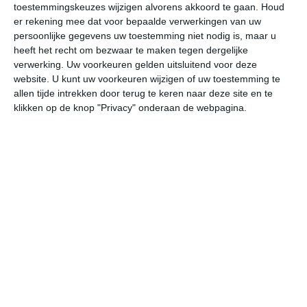
toestemmingskeuzes wijzigen alvorens akkoord te gaan.
Houd
W
er rekening mee dat voor bepaalde verwerkingen van uw
persoonlijke gegevens uw toestemming niet nodig is, maar u
undefined
ma
di
wo
do
heeft het recht om bezwaar te maken tegen dergelijke
verwerking. Uw voorkeuren gelden uitsluitend voor deze
website. U kunt uw voorkeuren wijzigen of uw toestemming te
allen tijde intrekken door terug te keren naar deze site en te
32°
26°
32°
26°
33°
26°
32°
25°
33°
25°
klikken op de knop "Privacy" onderaan de webpagina.
29°C
26°C
27°C
31°C
31°C
31
02:00
05:00
08:00
11:00
14:00
17
02:00
05:00
08:00
11:00
14:00
17
O 2
O 2
OZO 2
OZO 3
OZO 4
OZ