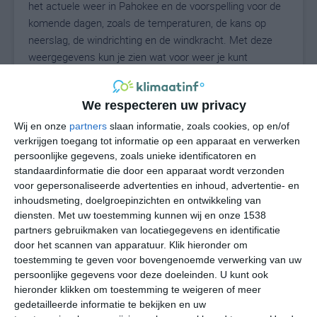
het actuele weer in Pahokee en de voorspelling voor de
komende dagen, zoals de temperaturen, de kans op
neerslag, de windrichting en de windkracht. Met deze
weergegevens kun je zien wat voor weer je kunt
verwachten in Pahokee. Op basis van de
klimaatstatistieken beschrijven we het weer per maand
We respecteren uw privacy
in Pahokee. Dit is geen langetermijnverwachting, maar
geeft het gemiddelde weerbeeld voor alle maanden van
Wij en onze
partners
slaan informatie, zoals cookies, op en/of
het jaar. Wil je de uitgebreide weersverwachting voor
verkrijgen toegang tot informatie op een apparaat en verwerken
persoonlijke gegevens, zoals unieke identificatoren en
Pahokee zien? Op de pagina met extra weerinformatie
standaardinformatie die door een apparaat wordt verzonden
tonen we de kans op sneeuw, de gevoelstemperatuur,
voor gepersonaliseerde advertenties en inhoud, advertentie- en
de zichtbaarheid, de UV-kracht, de luchtdruk en meer
inhoudsmeting, doelgroepinzichten en ontwikkeling van
goede weerinfo.
diensten.
Met uw toestemming kunnen wij en onze 1538
partners gebruikmaken van locatiegegevens en identificatie
door het scannen van apparatuur. Klik hieronder om
toestemming te geven voor bovengenoemde verwerking van uw
27
N
°C
persoonlijke gegevens voor deze doeleinden. U kunt ook
hieronder klikken om toestemming te weigeren of meer
L
gedetailleerde informatie te bekijken en uw
W