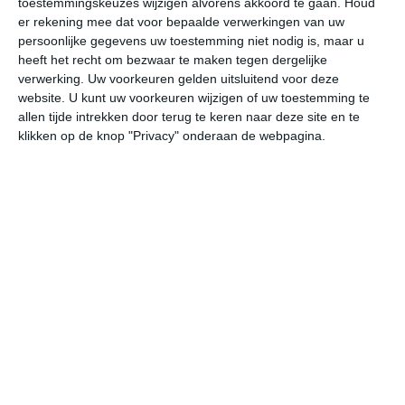
toestemmingskeuzes wijzigen alvorens akkoord te gaan.
Houd
er rekening mee dat voor bepaalde verwerkingen van uw
persoonlijke gegevens uw toestemming niet nodig is, maar u
do
vr
za
zo
ma
heeft het recht om bezwaar te maken tegen dergelijke
verwerking. Uw voorkeuren gelden uitsluitend voor deze
website. U kunt uw voorkeuren wijzigen of uw toestemming te
31°
24°
31°
24°
31°
25°
32°
25°
32°
25°
allen tijde intrekken door terug te keren naar deze site en te
klikken op de knop "Privacy" onderaan de webpagina.
29°C
30°C
28°C
26°C
25°C
25
12:00
15:00
18:00
21:00
00:00
03
12:00
15:00
18:00
21:00
00:00
03
O 3
O 3
O 3
ONO 3
ONO 3
ON
12:00
15:00
18:00
21:00
00:00
03