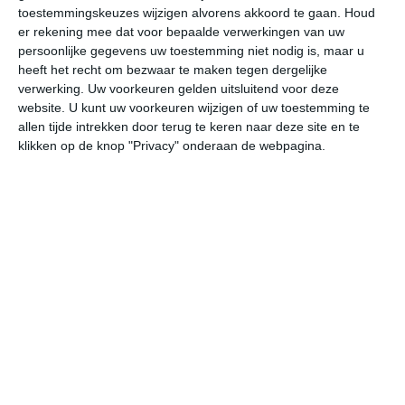
29
L
toestemmingskeuzes wijzigen alvorens akkoord te gaan.
Houd
er rekening mee dat voor bepaalde verwerkingen van uw
W
persoonlijke gegevens uw toestemming niet nodig is, maar u
heeft het recht om bezwaar te maken tegen dergelijke
verwerking. Uw voorkeuren gelden uitsluitend voor deze
do
vr
za
zo
ma
website. U kunt uw voorkeuren wijzigen of uw toestemming te
allen tijde intrekken door terug te keren naar deze site en te
klikken op de knop "Privacy" onderaan de webpagina.
31°
26°
32°
26°
32°
27°
32°
27°
32°
27°
30°C
28°C
28°C
27°C
27°C
27
17:00
20:00
23:00
02:00
05:00
08
17:00
20:00
23:00
02:00
05:00
08
O 4
ONO 3
ONO 3
ONO 3
O 2
ON