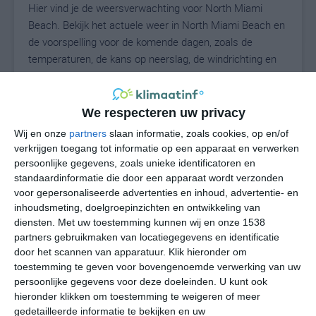
Hier vind je de weersverwachting voor North Miami
Beach. Bekijk het actuele weer in North Miami Beach en
de voorspelling voor de komende dagen, zoals de
temperaturen, de kans op neerslag, de windrichting en
de windkracht. Met deze weergegevens kun je zien wat
voor weer je kunt verwachten in North Miami Beach. Op
basis van de klimaatstatistieken beschrijven we het
We respecteren uw privacy
weer per maand in North Miami Beach. Dit is geen
Wij en onze
partners
slaan informatie, zoals cookies, op en/of
langetermijnverwachting, maar geeft het gemiddelde
verkrijgen toegang tot informatie op een apparaat en verwerken
weerbeeld voor alle maanden van het jaar. Wil je de
persoonlijke gegevens, zoals unieke identificatoren en
uitgebreide weersverwachting voor North Miami Beach
standaardinformatie die door een apparaat wordt verzonden
voor gepersonaliseerde advertenties en inhoud, advertentie- en
zien? Op de pagina met extra weerinformatie tonen we
inhoudsmeting, doelgroepinzichten en ontwikkeling van
de kans op sneeuw, de gevoelstemperatuur, de
diensten.
Met uw toestemming kunnen wij en onze 1538
zichtbaarheid, de UV-kracht, de luchtdruk en meer goede
partners gebruikmaken van locatiegegevens en identificatie
weerinfo.
door het scannen van apparatuur. Klik hieronder om
toestemming te geven voor bovengenoemde verwerking van uw
persoonlijke gegevens voor deze doeleinden. U kunt ook
hieronder klikken om toestemming te weigeren of meer
N
°C
gedetailleerde informatie te bekijken en uw