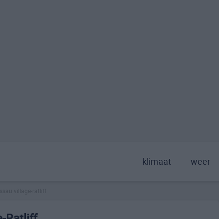
klimaat
weer
sau village-ratliff
-Ratliff