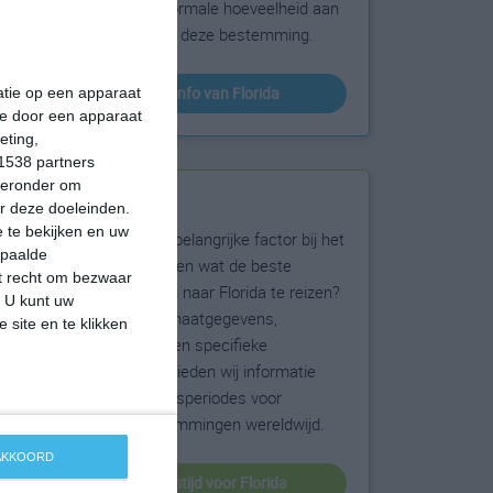
sneeuw en de normale hoeveelheid aan
zonneschijn voor deze bestemming.
klimaatinfo van Florida
matie op een apparaat
ie door een apparaat
eting,
1538 partners
hieronder om
Beste reistijd
r deze doeleinden.
 te bekijken en uw
Het weer is een belangrijke factor bij het
epaalde
reizen. Wil je weten wat de beste
et recht om bezwaar
maanden zijn om naar Florida te reizen?
. U kunt uw
Op basis van klimaatgegevens,
 site en te klikken
weersextremen en specifieke
weerinformatie bieden wij informatie
over de beste reisperiodes voor
duizenden bestemmingen wereldwijd.
 AKKOORD
beste reistijd voor Florida