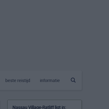
beste reistijd
informatie
Nassau Village-Ratliff ligt in: