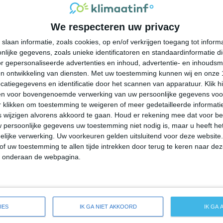
34°
24°
35°
24°
35°
24°
38°
26°
We respecteren uw privacy
25°C
25°C
24°C
25°C
29°C
slaan informatie, zoals cookies, op en/of verkrijgen toegang tot infor
lijke gegevens, zoals unieke identificatoren en standaardinformatie d
23:00
02:00
05:00
08:00
11:00
r gepersonaliseerde advertenties en inhoud, advertentie- en inhoudsm
n ontwikkeling van diensten.
Met uw toestemming kunnen wij en onze 
atiegegevens en identificatie door het scannen van apparatuur. Klik 
en voor bovengenoemde verwerking van uw persoonlijke gegevens voo
23:00
02:00
05:00
08:00
11:00
 klikken om toestemming te weigeren of meer gedetailleerde informatie
wijzigen alvorens akkoord te gaan.
Houd er rekening mee dat voor b
 persoonlijke gegevens uw toestemming niet nodig is, maar u heeft h
O 2
O 1
O 1
O 1
ZO 2
lijke verwerking. Uw voorkeuren gelden uitsluitend voor deze website
of uw toestemming te allen tijde intrekken door terug te keren naar deze
" onderaan de webpagina.
23:00
02:00
05:00
08:00
11:00
eersverwachting voor Nassau Village-Ratliff
IES
IK GA NIET AKKOORD
IK GA