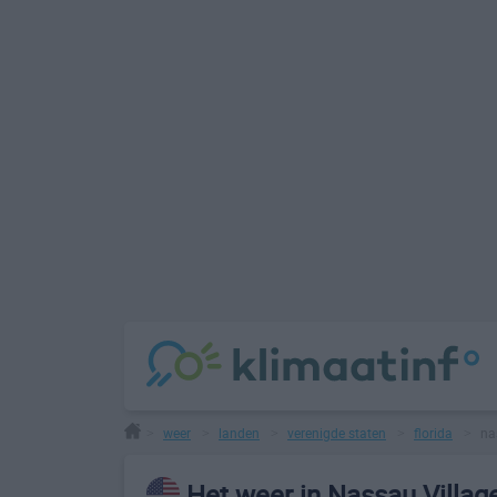
weer
landen
verenigde staten
florida
nas
>
>
>
>
>
Het weer in Nassau Village