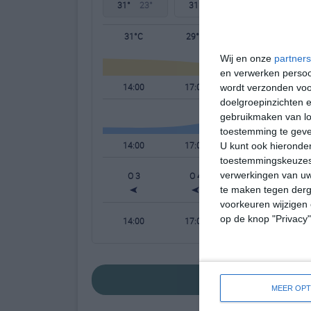
31°
23°
31°
24°
34°
24°
31°C
29°C
26°C
Wij en onze
partners
en verwerken persoon
14:00
17:00
20:00
wordt verzonden voo
doelgroepinzichten e
gebruikmaken van loc
toestemming te gev
14:00
17:00
20:00
U kunt ook hieronder
toestemmingskeuzes 
verwerkingen van uw
O 3
O 4
O 3
te maken tegen derge
voorkeuren wijzigen 
op de knop "Privacy
14:00
17:00
20:00
bekijk de uitgebreide w
MEER OPT