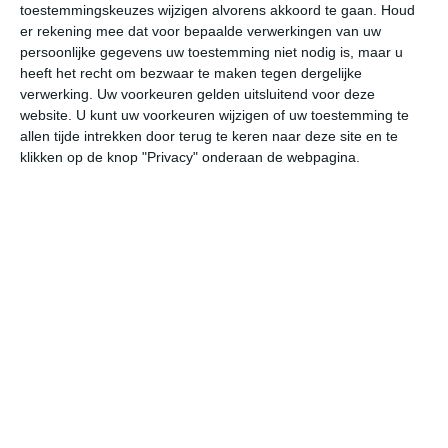
toestemmingskeuzes wijzigen alvorens akkoord te gaan.
Houd
W
er rekening mee dat voor bepaalde verwerkingen van uw
persoonlijke gegevens uw toestemming niet nodig is, maar u
do
vr
za
zo
ma
heeft het recht om bezwaar te maken tegen dergelijke
verwerking. Uw voorkeuren gelden uitsluitend voor deze
website. U kunt uw voorkeuren wijzigen of uw toestemming te
allen tijde intrekken door terug te keren naar deze site en te
31°
26°
31°
25°
32°
25°
31°
26°
31°
26°
klikken op de knop "Privacy" onderaan de webpagina.
31°C
30°C
30°C
28°C
27°C
26
11:00
14:00
17:00
20:00
23:00
02
11:00
14:00
17:00
20:00
23:00
02
ZZO 2
Z 2
Z 2
Z 2
ZZO 1
ZO