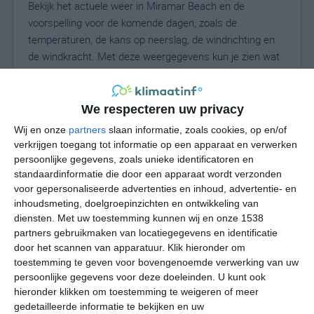
Bekijk het actuele weer in Miramar Beach en de
voorspelling voor de komende dagen, zoals de
temperaturen, de kans op neerslag, de windrichting en
de windkracht. Met deze weergegevens kun je zien wat
voor weer je kunt verwachten in Miramar Beach. Op
basis van de klimaatstatistieken beschrijven we het
weer per maand in Miramar Beach. Dit is geen
We respecteren uw privacy
langetermijnverwachting, maar geeft het gemiddelde
Wij en onze
partners
slaan informatie, zoals cookies, op en/of
weerbeeld voor alle maanden van het jaar. Wil je de
verkrijgen toegang tot informatie op een apparaat en verwerken
uitgebreide weersverwachting voor Miramar Beach zien?
persoonlijke gegevens, zoals unieke identificatoren en
Op de pagina met extra weerinformatie tonen we de
standaardinformatie die door een apparaat wordt verzonden
voor gepersonaliseerde advertenties en inhoud, advertentie- en
kans op sneeuw, de gevoelstemperatuur, de
inhoudsmeting, doelgroepinzichten en ontwikkeling van
zichtbaarheid, de UV-kracht, de luchtdruk en meer goede
diensten.
Met uw toestemming kunnen wij en onze 1538
weerinfo.
partners gebruikmaken van locatiegegevens en identificatie
door het scannen van apparatuur. Klik hieronder om
toestemming te geven voor bovengenoemde verwerking van uw
persoonlijke gegevens voor deze doeleinden. U kunt ook
28
N
°C
hieronder klikken om toestemming te weigeren of meer
L
gedetailleerde informatie te bekijken en uw