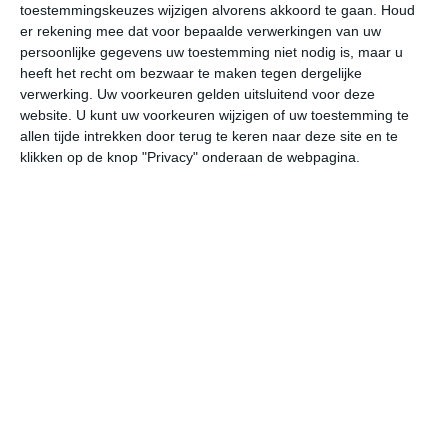
toestemmingskeuzes wijzigen alvorens akkoord te gaan.
Houd
W
er rekening mee dat voor bepaalde verwerkingen van uw
persoonlijke gegevens uw toestemming niet nodig is, maar u
za
zo
ma
di
wo
heeft het recht om bezwaar te maken tegen dergelijke
verwerking. Uw voorkeuren gelden uitsluitend voor deze
website. U kunt uw voorkeuren wijzigen of uw toestemming te
allen tijde intrekken door terug te keren naar deze site en te
32°
25°
33°
23°
31°
24°
32°
24°
32°
24°
klikken op de knop "Privacy" onderaan de webpagina.
25°C
24°C
23°C
27°C
31°C
31
00:00
03:00
06:00
09:00
12:00
15
00:00
03:00
06:00
09:00
12:00
15
NNO 1
NNO 1
NO 2
NO 2
NO 2
ZZ