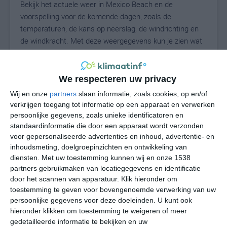
Bekijk het actuele weer in Mexico Beach en de
voorspelling voor de komende dagen, zoals de
temperaturen, de kans op neerslag, de windrichting en
de windkracht. Met deze weergegevens kun je zien wat
voor weer je kunt verwachten in Mexico Beach. Op basis
van de klimaatstatistieken beschrijven we het weer per
maand in Mexico Beach. Dit is geen
We respecteren uw privacy
langetermijnverwachting, maar geeft het gemiddelde
Wij en onze
partners
slaan informatie, zoals cookies, op en/of
weerbeeld voor alle maanden van het jaar. Wil je de
verkrijgen toegang tot informatie op een apparaat en verwerken
uitgebreide weersverwachting voor Mexico Beach zien?
persoonlijke gegevens, zoals unieke identificatoren en
Op de pagina met extra weerinformatie tonen we de
standaardinformatie die door een apparaat wordt verzonden
voor gepersonaliseerde advertenties en inhoud, advertentie- en
kans op sneeuw, de gevoelstemperatuur, de
inhoudsmeting, doelgroepinzichten en ontwikkeling van
zichtbaarheid, de UV-kracht, de luchtdruk en meer goede
diensten.
Met uw toestemming kunnen wij en onze 1538
weerinfo.
partners gebruikmaken van locatiegegevens en identificatie
door het scannen van apparatuur. Klik hieronder om
toestemming te geven voor bovengenoemde verwerking van uw
persoonlijke gegevens voor deze doeleinden. U kunt ook
29
N
°C
hieronder klikken om toestemming te weigeren of meer
L
gedetailleerde informatie te bekijken en uw