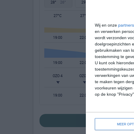
28°
26°
29°
26°
29°
26°
27°C
27°C
27°C
Wij en onze
partners
en verwerken persoon
19:00
22:00
01:00
wordt verzonden voo
doelgroepinzichten e
gebruikmaken van loc
toestemming te gev
19:00
22:00
01:00
U kunt ook hieronder
toestemmingskeuzes 
verwerkingen van uw
OZO 4
OZO 3
OZO 3
te maken tegen derge
voorkeuren wijzigen 
op de knop "Privacy
19:00
22:00
01:00
bekijk de uitgeb
MEER OPT