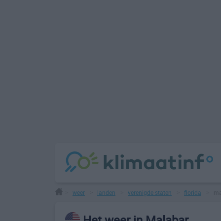
weer
landen
verenigde staten
florida
ma
>
>
>
>
>
Het weer in Malabar