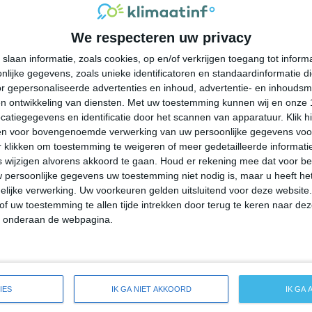
29°
26°
29°
25°
30°
25°
35°
25°
We respecteren uw privacy
26°C
26°C
28°C
29°C
28°C
slaan informatie, zoals cookies, op en/of verkrijgen toegang tot infor
lijke gegevens, zoals unieke identificatoren en standaardinformatie d
04:00
07:00
10:00
13:00
16:00
r gepersonaliseerde advertenties en inhoud, advertentie- en inhoudsm
n ontwikkeling van diensten.
Met uw toestemming kunnen wij en onze 
atiegegevens en identificatie door het scannen van apparatuur. Klik 
en voor bovengenoemde verwerking van uw persoonlijke gegevens voo
04:00
07:00
10:00
13:00
16:00
 klikken om toestemming te weigeren of meer gedetailleerde informatie
wijzigen alvorens akkoord te gaan.
Houd er rekening mee dat voor b
 persoonlijke gegevens uw toestemming niet nodig is, maar u heeft h
ZO 3
ZZO 3
ZO 3
OZO 3
OZO 4
lijke verwerking. Uw voorkeuren gelden uitsluitend voor deze website
of uw toestemming te allen tijde intrekken door terug te keren naar deze
" onderaan de webpagina.
04:00
07:00
10:00
13:00
16:00
reide weersverwachting voor Malabar
IES
IK GA NIET AKKOORD
IK GA