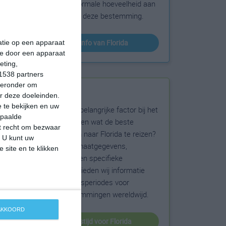
sneeuw en de normale hoeveelheid aan
zonneschijn voor deze bestemming.
klimaatinfo van Florida
matie op een apparaat
ie door een apparaat
eting,
1538 partners
hieronder om
Beste reistijd
r deze doeleinden.
 te bekijken en uw
Het weer is een belangrijke factor bij het
epaalde
reizen. Wil je weten wat de beste
et recht om bezwaar
maanden zijn om naar Florida te reizen?
. U kunt uw
Op basis van klimaatgegevens,
 site en te klikken
weersextremen en specifieke
weerinformatie bieden wij informatie
over de beste reisperiodes voor
duizenden bestemmingen wereldwijd.
 AKKOORD
beste reistijd voor Florida