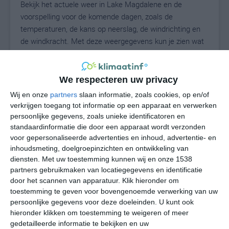
Bekijk het actuele weer in Lake Magdalene en de
voorspelling voor de komende dagen, zoals de
temperaturen, de kans op neerslag, de windrichting en
de windkracht. Met deze weergegevens kun je zien wat
voor weer je kunt verwachten in Lake Magdalene. Op
basis van de klimaatstatistieken beschrijven we het
weer per maand in Lake Magdalene. Dit is geen
We respecteren uw privacy
langetermijnverwachting, maar geeft het gemiddelde
Wij en onze
partners
slaan informatie, zoals cookies, op en/of
weerbeeld voor alle maanden van het jaar. Wil je de
verkrijgen toegang tot informatie op een apparaat en verwerken
uitgebreide weersverwachting voor Lake Magdalene
persoonlijke gegevens, zoals unieke identificatoren en
zien? Op de pagina met extra weerinformatie tonen we
standaardinformatie die door een apparaat wordt verzonden
voor gepersonaliseerde advertenties en inhoud, advertentie- en
de kans op sneeuw, de gevoelstemperatuur, de
inhoudsmeting, doelgroepinzichten en ontwikkeling van
zichtbaarheid, de UV-kracht, de luchtdruk en meer goede
diensten.
Met uw toestemming kunnen wij en onze 1538
weerinfo.
partners gebruikmaken van locatiegegevens en identificatie
door het scannen van apparatuur. Klik hieronder om
toestemming te geven voor bovengenoemde verwerking van uw
persoonlijke gegevens voor deze doeleinden. U kunt ook
27
N
°C
hieronder klikken om toestemming te weigeren of meer
L
gedetailleerde informatie te bekijken en uw