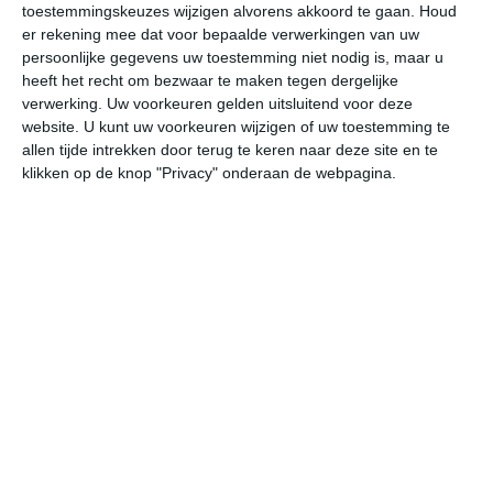
toestemmingskeuzes wijzigen alvorens akkoord te gaan.
Houd
W
er rekening mee dat voor bepaalde verwerkingen van uw
persoonlijke gegevens uw toestemming niet nodig is, maar u
za
zo
ma
di
wo
heeft het recht om bezwaar te maken tegen dergelijke
verwerking. Uw voorkeuren gelden uitsluitend voor deze
website. U kunt uw voorkeuren wijzigen of uw toestemming te
allen tijde intrekken door terug te keren naar deze site en te
33°
24°
33°
23°
34°
24°
34°
25°
33°
25°
klikken op de knop "Privacy" onderaan de webpagina.
33°C
30°C
27°C
25°C
25°C
24
13:00
16:00
19:00
22:00
01:00
04
13:00
16:00
19:00
22:00
01:00
04
Z 2
ZW 2
NNW 1
O 1
OZO 1
O