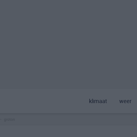
klimaat
weer
groton
>