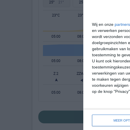
25°
21°
25°
23°
25°
22°
23°C
23°C
23°C
Wij en onze
partners
en verwerken persoon
05:00
08:00
11:00
wordt verzonden voo
doelgroepinzichten e
gebruikmaken van loc
toestemming te gev
05:00
08:00
11:00
U kunt ook hieronder
toestemmingskeuzes 
verwerkingen van uw
Z 2
ZZW 2
ZW 3
te maken tegen derge
voorkeuren wijzigen 
op de knop "Privacy
05:00
08:00
11:00
bekijk de uitgeb
MEER OPT