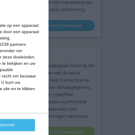
sneeuw en de normale hoeveelheid aan
zonneschijn voor deze bestemming.
klimaatinfo van Connecticut
matie op een apparaat
ie door een apparaat
eting,
1538 partners
hieronder om
Beste reistijd
r deze doeleinden.
 te bekijken en uw
Het weer is een belangrijke factor bij het
epaalde
reizen. Wil je weten wat de beste
et recht om bezwaar
maanden zijn om naar Connecticut te
. U kunt uw
reizen? Op basis van klimaatgegevens,
 site en te klikken
weersextremen en specifieke
weerinformatie bieden wij informatie
over de beste reisperiodes voor
duizenden bestemmingen wereldwijd.
 AKKOORD
beste reistijd voor Connecticut