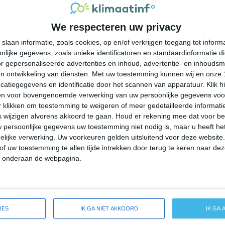
25°
22°
24°
20°
32°
21°
30°
19°
We respecteren uw privacy
24°C
24°C
23°C
23°C
23°C
slaan informatie, zoals cookies, op en/of verkrijgen toegang tot infor
lijke gegevens, zoals unieke identificatoren en standaardinformatie d
14:00
17:00
20:00
23:00
02:00
r gepersonaliseerde advertenties en inhoud, advertentie- en inhoudsm
n ontwikkeling van diensten.
Met uw toestemming kunnen wij en onze 
atiegegevens en identificatie door het scannen van apparatuur. Klik 
en voor bovengenoemde verwerking van uw persoonlijke gegevens voo
14:00
17:00
20:00
23:00
02:00
 klikken om toestemming te weigeren of meer gedetailleerde informatie
wijzigen alvorens akkoord te gaan.
Houd er rekening mee dat voor b
 persoonlijke gegevens uw toestemming niet nodig is, maar u heeft h
ZW 3
ZZW 3
ZW 2
ZW 2
ZW 2
lijke verwerking. Uw voorkeuren gelden uitsluitend voor deze website
of uw toestemming te allen tijde intrekken door terug te keren naar deze
" onderaan de webpagina.
14:00
17:00
20:00
23:00
02:00
reide weersverwachting voor Groton
IES
IK GA NIET AKKOORD
IK GA