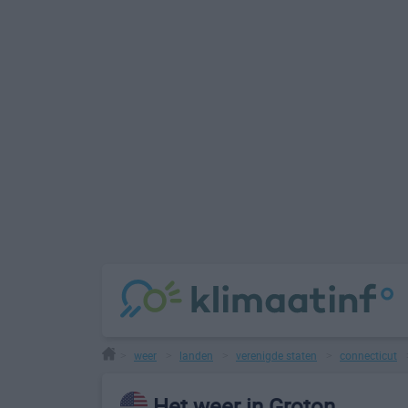
weer
landen
verenigde staten
connecticut
>
>
>
>
Het weer in Groton