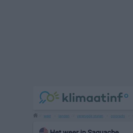
weer
landen
verenigde staten
colorado
>
>
>
>
>
Het weer in Saguache