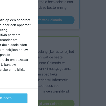
sneeuw en de normale hoeveelheid aan
zonneschijn voor deze bestemming.
klimaatinfo van Colorado
matie op een apparaat
ie door een apparaat
eting,
1538 partners
hieronder om
Beste reistijd
r deze doeleinden.
 te bekijken en uw
Het weer is een belangrijke factor bij het
epaalde
reizen. Wil je weten wat de beste
et recht om bezwaar
maanden zijn om naar Colorado te
. U kunt uw
reizen? Op basis van klimaatgegevens,
 site en te klikken
weersextremen en specifieke
weerinformatie bieden wij informatie
over de beste reisperiodes voor
duizenden bestemmingen wereldwijd.
 AKKOORD
beste reistijd voor Colorado