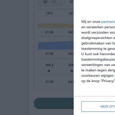
32°
12°
31°
13°
31°
13°
15°C
15°C
14°C
Wij en onze
partners
en verwerken persoon
01:00
04:00
07:00
wordt verzonden voo
doelgroepinzichten e
gebruikmaken van loc
toestemming te gev
01:00
04:00
07:00
U kunt ook hieronder
toestemmingskeuzes 
verwerkingen van uw
NW 2
NW 2
NNW 2
te maken tegen derge
voorkeuren wijzigen 
op de knop "Privacy
01:00
04:00
07:00
bekijk de uitgebr
MEER OPT