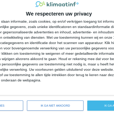
28°
13°
25°
11°
27°
11°
27°
12°
We respecteren uw privacy
23°C
30°C
31°C
26°C
21°C
slaan informatie, zoals cookies, op en/of verkrijgen toegang tot infor
lijke gegevens, zoals unieke identificatoren en standaardinformatie d
10:00
13:00
16:00
19:00
22:00
r gepersonaliseerde advertenties en inhoud, advertentie- en inhoudsm
n ontwikkeling van diensten.
Met uw toestemming kunnen wij en onze 
atiegegevens en identificatie door het scannen van apparatuur. Klik 
en voor bovengenoemde verwerking van uw persoonlijke gegevens voo
10:00
13:00
16:00
19:00
22:00
 klikken om toestemming te weigeren of meer gedetailleerde informatie
wijzigen alvorens akkoord te gaan.
Houd er rekening mee dat voor b
 persoonlijke gegevens uw toestemming niet nodig is, maar u heeft h
ZO 1
Z 2
W 4
NNW 3
NW 3
lijke verwerking. Uw voorkeuren gelden uitsluitend voor deze website
of uw toestemming te allen tijde intrekken door terug te keren naar deze
" onderaan de webpagina.
10:00
13:00
16:00
19:00
22:00
eide weersverwachting voor Saguache
IES
IK GA NIET AKKOORD
IK GA