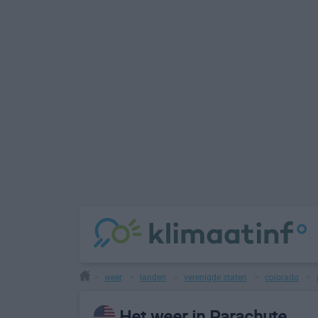
weer
landen
verenigde staten
colorado
>
>
>
>
>
Het weer in Parachute