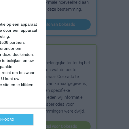
sneeuw en de normale hoeveelheid aan
zonneschijn voor deze bestemming.
klimaatinfo van Colorado
matie op een apparaat
ie door een apparaat
eting,
1538 partners
hieronder om
Beste reistijd
r deze doeleinden.
 te bekijken en uw
Het weer is een belangrijke factor bij het
epaalde
reizen. Wil je weten wat de beste
et recht om bezwaar
maanden zijn om naar Colorado te
. U kunt uw
reizen? Op basis van klimaatgegevens,
 site en te klikken
weersextremen en specifieke
weerinformatie bieden wij informatie
over de beste reisperiodes voor
duizenden bestemmingen wereldwijd.
 AKKOORD
beste reistijd voor Colorado