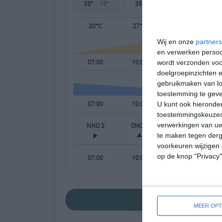
35°
19°
35°
18°
35°
18°
20°C
27°C
34°C
Wij en onze
partners
en verwerken persoon
07:00
10:00
13:00
wordt verzonden voo
doelgroepinzichten e
gebruikmaken van loc
toestemming te gev
07:00
10:00
13:00
U kunt ook hieronder
toestemmingskeuzes 
verwerkingen van uw
NNO 2
ONO 1
ZW 2
te maken tegen derge
voorkeuren wijzigen 
op de knop "Privacy
07:00
10:00
13:00
bekijk de uitgebr
MEER OPT