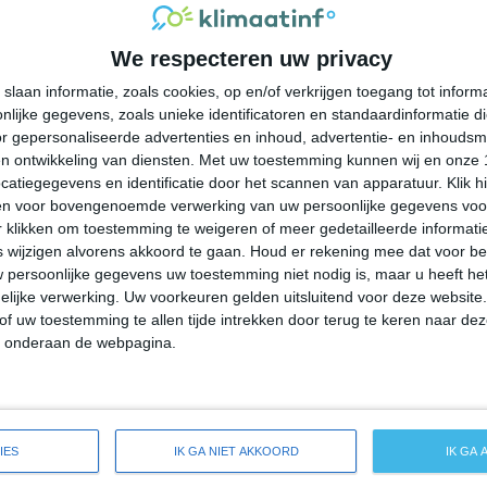
33°
18°
29°
16°
24°
15°
25°
13°
We respecteren uw privacy
34°C
32°C
26°C
23°C
20°C
slaan informatie, zoals cookies, op en/of verkrijgen toegang tot infor
lijke gegevens, zoals unieke identificatoren en standaardinformatie d
16:00
19:00
22:00
01:00
04:00
r gepersonaliseerde advertenties en inhoud, advertentie- en inhoudsm
n ontwikkeling van diensten.
Met uw toestemming kunnen wij en onze 
atiegegevens en identificatie door het scannen van apparatuur. Klik 
en voor bovengenoemde verwerking van uw persoonlijke gegevens voo
16:00
19:00
22:00
01:00
04:00
 klikken om toestemming te weigeren of meer gedetailleerde informatie
wijzigen alvorens akkoord te gaan.
Houd er rekening mee dat voor b
 persoonlijke gegevens uw toestemming niet nodig is, maar u heeft h
W 2
NW 2
N 2
N 1
NNO 1
lijke verwerking. Uw voorkeuren gelden uitsluitend voor deze website
of uw toestemming te allen tijde intrekken door terug te keren naar deze
" onderaan de webpagina.
16:00
19:00
22:00
01:00
04:00
eide weersverwachting voor Parachute
IES
IK GA NIET AKKOORD
IK GA