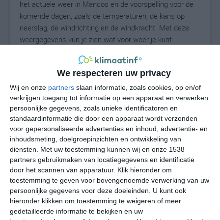
het actuele weer in Mancos en de voorspelling voor de
komende dagen, zoals de temperaturen, de kans op
neerslag, de windrichting en de windkracht. Met deze
weergegevens kun je zien wat voor weer je kunt
verwachten in Mancos. Op basis van de
klimaatstatistieken beschrijven we het weer per maand
We respecteren uw privacy
in Mancos. Dit is geen langetermijnverwachting, maar
geeft het gemiddelde weerbeeld voor alle maanden van
Wij en onze
partners
slaan informatie, zoals cookies, op en/of
het jaar. Wil je de uitgebreide weersverwachting voor
verkrijgen toegang tot informatie op een apparaat en verwerken
persoonlijke gegevens, zoals unieke identificatoren en
Mancos zien? Op de pagina met extra weerinformatie
standaardinformatie die door een apparaat wordt verzonden
tonen we de kans op sneeuw, de gevoelstemperatuur,
voor gepersonaliseerde advertenties en inhoud, advertentie- en
de zichtbaarheid, de UV-kracht, de luchtdruk en meer
inhoudsmeting, doelgroepinzichten en ontwikkeling van
goede weerinfo.
diensten.
Met uw toestemming kunnen wij en onze 1538
partners gebruikmaken van locatiegegevens en identificatie
door het scannen van apparatuur. Klik hieronder om
toestemming te geven voor bovengenoemde verwerking van uw
28
N
°C
persoonlijke gegevens voor deze doeleinden. U kunt ook
hieronder klikken om toestemming te weigeren of meer
L
gedetailleerde informatie te bekijken en uw
W