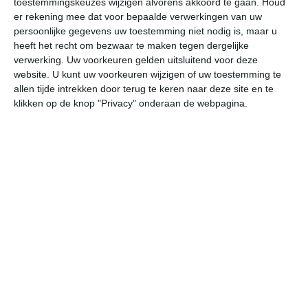
toestemmingskeuzes wijzigen alvorens akkoord te gaan.
Houd
er rekening mee dat voor bepaalde verwerkingen van uw
persoonlijke gegevens uw toestemming niet nodig is, maar u
za
zo
ma
di
wo
heeft het recht om bezwaar te maken tegen dergelijke
verwerking. Uw voorkeuren gelden uitsluitend voor deze
website. U kunt uw voorkeuren wijzigen of uw toestemming te
33°
19°
33°
16°
32°
16°
31°
15°
30°
15°
allen tijde intrekken door terug te keren naar deze site en te
klikken op de knop "Privacy" onderaan de webpagina.
19°C
18°C
16°C
23°C
30°C
32
00:00
03:00
06:00
09:00
12:00
15
00:00
03:00
06:00
09:00
12:00
15
O 3
O 3
O 3
OZO 2
Z 2
W
00:00
03:00
06:00
09:00
12:00
15