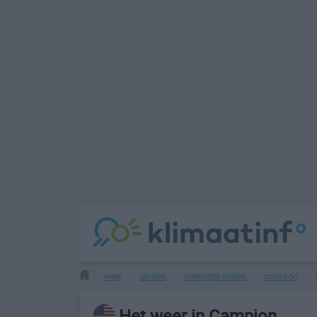
weer
landen
verenigde staten
colorado
>
>
>
>
>
Het weer in Campion