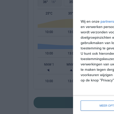
36°
16°
35°
18°
33°
17°
25°C
35°C
34°C
Wij en onze
partners
en verwerken persoon
10:00
13:00
16:00
wordt verzonden voo
doelgroepinzichten e
gebruikmaken van loc
toestemming te gev
10:00
13:00
16:00
U kunt ook hieronder
toestemmingskeuzes 
verwerkingen van uw
NNW 1
WNW 2
ZZW 2
te maken tegen derge
voorkeuren wijzigen 
op de knop "Privacy
10:00
13:00
16:00
bekijk de uitgeb
MEER OPT