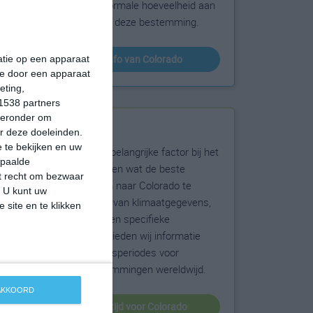
sneeuw en de normale hoeveelheid aan
zonneschijn voor deze bestemming.
klimaatinfo van Colorado
matie op een apparaat
ie door een apparaat
eting,
1538 partners
hieronder om
Beste reistijd
r deze doeleinden.
 te bekijken en uw
Het weer is een belangrijke factor bij het
epaalde
reizen. Wil je weten wat de beste
et recht om bezwaar
maanden zijn om naar Colorado te
. U kunt uw
reizen? Op basis van klimaatgegevens,
 site en te klikken
weersextremen en specifieke
weerinformatie bieden wij informatie
over de beste reisperiodes voor
duizenden bestemmingen wereldwijd.
 AKKOORD
beste reistijd voor Colorado