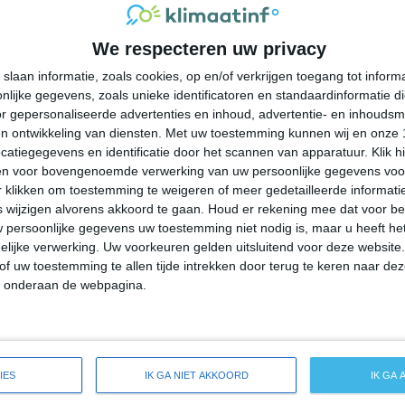
34°
17°
31°
16°
25°
15°
31°
13°
We respecteren uw privacy
31°C
25°C
23°C
20°C
20°C
slaan informatie, zoals cookies, op en/of verkrijgen toegang tot infor
lijke gegevens, zoals unieke identificatoren en standaardinformatie d
19:00
22:00
01:00
04:00
07:00
r gepersonaliseerde advertenties en inhoud, advertentie- en inhoudsm
n ontwikkeling van diensten.
Met uw toestemming kunnen wij en onze 
atiegegevens en identificatie door het scannen van apparatuur. Klik 
en voor bovengenoemde verwerking van uw persoonlijke gegevens voo
19:00
22:00
01:00
04:00
07:00
 klikken om toestemming te weigeren of meer gedetailleerde informatie
wijzigen alvorens akkoord te gaan.
Houd er rekening mee dat voor b
 persoonlijke gegevens uw toestemming niet nodig is, maar u heeft h
ZZW 2
W 3
NNW 3
WNW 2
NW 2
lijke verwerking. Uw voorkeuren gelden uitsluitend voor deze website
of uw toestemming te allen tijde intrekken door terug te keren naar deze
" onderaan de webpagina.
19:00
22:00
01:00
04:00
07:00
reide weersverwachting voor Campion
IES
IK GA NIET AKKOORD
IK GA