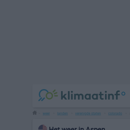
weer
landen
verenigde staten
colorado
>
>
>
>
>
Het weer in Aspen