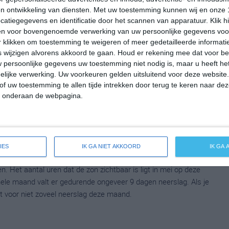
en. Het aantal uren dat de zon zichtbaar is ligt in maart op
n ontwikkeling van diensten.
Met uw toestemming kunnen wij en onze 
de hele maand valt er gedurende ongeveer 9 dagen neerslag. Als
atiegegevens en identificatie door het scannen van apparatuur. Klik 
en voor bovengenoemde verwerking van uw persoonlijke gegevens voo
t dat voor niet zoveel neerslag deze maand.
 klikken om toestemming te weigeren of meer gedetailleerde informatie
wijzigen alvorens akkoord te gaan.
Houd er rekening mee dat voor b
 persoonlijke gegevens uw toestemming niet nodig is, maar u heeft h
lijke verwerking. Uw voorkeuren gelden uitsluitend voor deze website
emperatuur in Aspen rond de 6 graden Celsius. De gemiddelde
of uw toestemming te allen tijde intrekken door terug te keren naar deze
n. Het aantal uren dat de zon zichtbaar is ligt in april op deze
" onderaan de webpagina.
le maand valt er gedurende ongeveer 8 dagen neerslag. Als je
at voor niet zoveel neerslag deze maand.
IES
IK GA NIET AKKOORD
IK GA
peratuur in Aspen rond de 13 graden Celsius. De gemiddelde
 Het aantal uren dat de zon zichtbaar is ligt in mei op deze
ele maand valt er gedurende ongeveer 9 dagen neerslag. Als je
at voor niet zoveel neerslag deze maand.