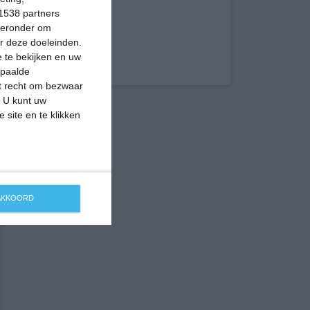
1538 partners
hieronder om
r deze doeleinden.
 te bekijken en uw
epaalde
et recht om bezwaar
. U kunt uw
 site en te klikken
 AKKOORD