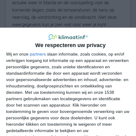
actuele weer in Manila en de voorspelling voor de
komende dagen, zoals de temperaturen, de kans op
neerslag, de windrichting en de windkracht. Met deze
weergegevens kun je zien wat voor weer je kunt
verwachten in Manila. Op basis van de
klimaatstatistieken beschrijven we het weer per maand
We respecteren uw privacy
in Manila. Dit is geen langetermijnverwachting, maar
geeft het gemiddelde weerbeeld voor alle maanden van
Wij en onze
partners
slaan informatie, zoals cookies, op en/of
het jaar. Wil je de uitgebreide weersverwachting voor
verkrijgen toegang tot informatie op een apparaat en verwerken
persoonlijke gegevens, zoals unieke identificatoren en
Manila zien? Op de pagina met extra weerinformatie
standaardinformatie die door een apparaat wordt verzonden
tonen we de kans op sneeuw, de gevoelstemperatuur,
voor gepersonaliseerde advertenties en inhoud, advertentie- en
de zichtbaarheid, de UV-kracht, de luchtdruk en meer
inhoudsmeting, doelgroepinzichten en ontwikkeling van
goede weerinfo.
diensten.
Met uw toestemming kunnen wij en onze 1538
partners gebruikmaken van locatiegegevens en identificatie
door het scannen van apparatuur. Klik hieronder om
toestemming te geven voor bovengenoemde verwerking van uw
26
N
°C
persoonlijke gegevens voor deze doeleinden. U kunt ook
hieronder klikken om toestemming te weigeren of meer
L
gedetailleerde informatie te bekijken en uw
W