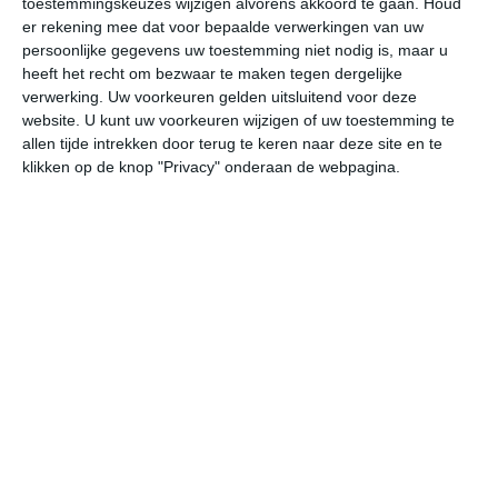
toestemmingskeuzes wijzigen alvorens akkoord te gaan.
Houd
er rekening mee dat voor bepaalde verwerkingen van uw
persoonlijke gegevens uw toestemming niet nodig is, maar u
undefined
ma
di
wo
do
heeft het recht om bezwaar te maken tegen dergelijke
verwerking. Uw voorkeuren gelden uitsluitend voor deze
website. U kunt uw voorkeuren wijzigen of uw toestemming te
32°
22°
34°
23°
34°
24°
35°
25°
34°
25°
allen tijde intrekken door terug te keren naar deze site en te
klikken op de knop "Privacy" onderaan de webpagina.
22°C
24°C
29°C
30°C
31°C
27
05:00
08:00
11:00
14:00
17:00
20
05:00
08:00
11:00
14:00
17:00
20
ZZO 1
Z 2
Z 2
ZZW 3
Z 3
Z
05:00
08:00
11:00
14:00
17:00
20