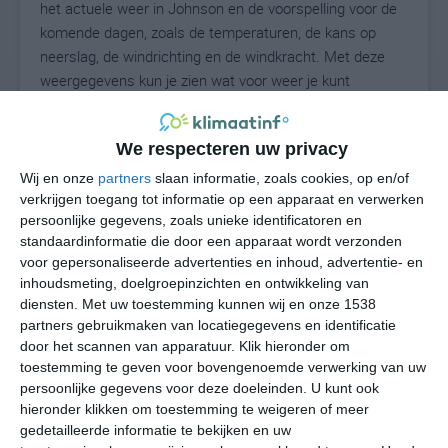
het actuele weer in Johnson en de voorspelling voor de
komende dagen, zoals de temperaturen, de kans op
neerslag, de windrichting en de windkracht. Met deze
weergegevens kun je zien wat voor weer je kunt
verwachten in Johnson. Op basis van de
klimaatstatistieken beschrijven we het weer per maand
We respecteren uw privacy
in Johnson. Dit is geen langetermijnverwachting, maar
geeft het gemiddelde weerbeeld voor alle maanden van
Wij en onze
partners
slaan informatie, zoals cookies, op en/of
het jaar. Wil je de uitgebreide weersverwachting voor
verkrijgen toegang tot informatie op een apparaat en verwerken
persoonlijke gegevens, zoals unieke identificatoren en
Johnson zien? Op de pagina met extra weerinformatie
standaardinformatie die door een apparaat wordt verzonden
tonen we de kans op sneeuw, de gevoelstemperatuur,
voor gepersonaliseerde advertenties en inhoud, advertentie- en
de zichtbaarheid, de UV-kracht, de luchtdruk en meer
inhoudsmeting, doelgroepinzichten en ontwikkeling van
goede weerinfo.
diensten.
Met uw toestemming kunnen wij en onze 1538
partners gebruikmaken van locatiegegevens en identificatie
door het scannen van apparatuur. Klik hieronder om
toestemming te geven voor bovengenoemde verwerking van uw
29
N
°C
persoonlijke gegevens voor deze doeleinden. U kunt ook
hieronder klikken om toestemming te weigeren of meer
L
gedetailleerde informatie te bekijken en uw
W