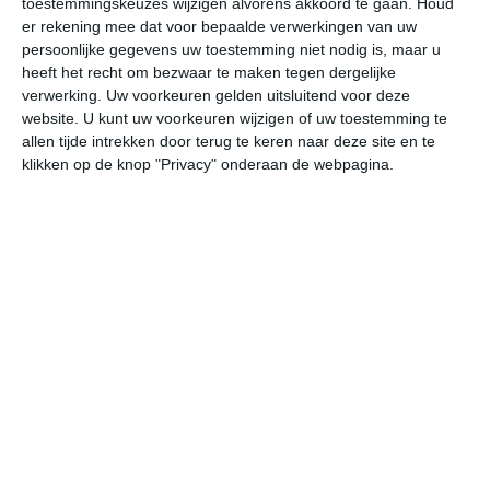
toestemmingskeuzes wijzigen alvorens akkoord te gaan.
Houd
er rekening mee dat voor bepaalde verwerkingen van uw
persoonlijke gegevens uw toestemming niet nodig is, maar u
ma
di
wo
do
vr
heeft het recht om bezwaar te maken tegen dergelijke
verwerking. Uw voorkeuren gelden uitsluitend voor deze
website. U kunt uw voorkeuren wijzigen of uw toestemming te
36°
23°
36°
24°
36°
25°
37°
26°
37°
25°
allen tijde intrekken door terug te keren naar deze site en te
klikken op de knop "Privacy" onderaan de webpagina.
25°C
24°C
24°C
29°C
34°C
35
01:00
04:00
07:00
10:00
13:00
16
01:00
04:00
07:00
10:00
13:00
16
Z 2
ZZW 2
ZZW 2
ZW 3
ZZW 3
Z
01:00
04:00
07:00
10:00
13:00
16