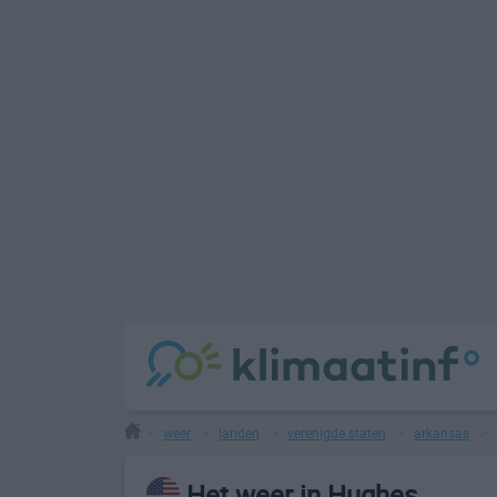
weer
landen
verenigde staten
arkansas
>
>
>
>
>
Het weer in Hughes