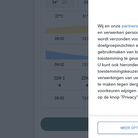
34°
23°
33°
23°
34°
23°
27°C
31°C
33°C
Wij en onze
partners
en verwerken persoon
09:00
12:00
15:00
wordt verzonden voo
doelgroepinzichten e
gebruikmaken van loc
toestemming te gev
09:00
12:00
15:00
U kunt ook hieronder
toestemmingskeuzes 
verwerkingen van uw
ZZW 2
ZZW 2
Z 2
te maken tegen derge
voorkeuren wijzigen 
op de knop "Privacy
09:00
12:00
15:00
bekijk de uitgeb
MEER OPT