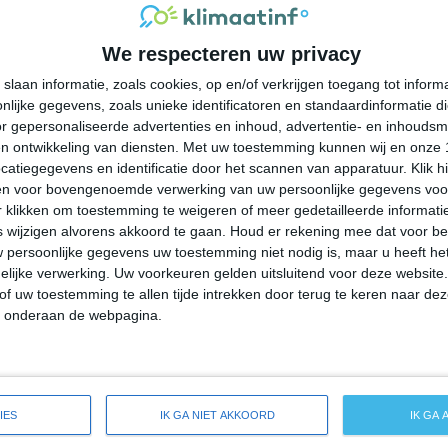
34°
23°
34°
24°
38°
23°
25°
23°
We respecteren uw privacy
31°C
27°C
25°C
23°C
23°C
slaan informatie, zoals cookies, op en/of verkrijgen toegang tot infor
lijke gegevens, zoals unieke identificatoren en standaardinformatie d
18:00
21:00
00:00
03:00
06:00
r gepersonaliseerde advertenties en inhoud, advertentie- en inhoudsm
n ontwikkeling van diensten.
Met uw toestemming kunnen wij en onze 
atiegegevens en identificatie door het scannen van apparatuur. Klik 
en voor bovengenoemde verwerking van uw persoonlijke gegevens voo
18:00
21:00
00:00
03:00
06:00
 klikken om toestemming te weigeren of meer gedetailleerde informatie
wijzigen alvorens akkoord te gaan.
Houd er rekening mee dat voor b
 persoonlijke gegevens uw toestemming niet nodig is, maar u heeft h
ZZO 2
Z 2
ZW 2
ZZO 1
ZZW 1
lijke verwerking. Uw voorkeuren gelden uitsluitend voor deze website
of uw toestemming te allen tijde intrekken door terug te keren naar deze
" onderaan de webpagina.
18:00
21:00
00:00
03:00
06:00
reide weersverwachting voor Hughes
IES
IK GA NIET AKKOORD
IK GA