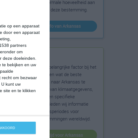
sneeuw en de normale hoeveelheid aan
zonneschijn voor deze bestemming.
klimaatinfo van Arkansas
matie op een apparaat
ie door een apparaat
eting,
1538 partners
hieronder om
Beste reistijd
r deze doeleinden.
 te bekijken en uw
Het weer is een belangrijke factor bij het
epaalde
reizen. Wil je weten wat de beste
et recht om bezwaar
maanden zijn om naar Arkansas te
. U kunt uw
reizen? Op basis van klimaatgegevens,
 site en te klikken
weersextremen en specifieke
weerinformatie bieden wij informatie
over de beste reisperiodes voor
duizenden bestemmingen wereldwijd.
 AKKOORD
beste reistijd voor Arkansas