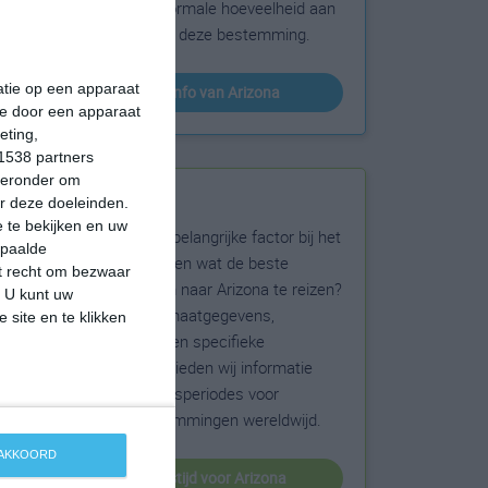
sneeuw en de normale hoeveelheid aan
zonneschijn voor deze bestemming.
matie op een apparaat
klimaatinfo van Arizona
ie door een apparaat
eting,
1538 partners
hieronder om
Beste reistijd
r deze doeleinden.
 te bekijken en uw
Het weer is een belangrijke factor bij het
epaalde
reizen. Wil je weten wat de beste
et recht om bezwaar
maanden zijn om naar Arizona te reizen?
. U kunt uw
Op basis van klimaatgegevens,
 site en te klikken
weersextremen en specifieke
weerinformatie bieden wij informatie
over de beste reisperiodes voor
duizenden bestemmingen wereldwijd.
 AKKOORD
beste reistijd voor Arizona