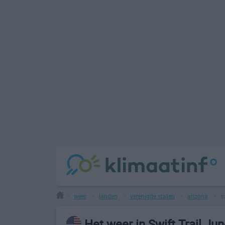
weer
landen
verenigde staten
arizona
s
>
>
>
>
>
Het weer in Swift Trail Jun