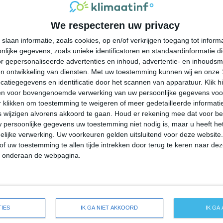
39°
25°
38°
25°
37°
24°
33°
22°
We respecteren uw privacy
28°C
26°C
27°C
33°C
38°C
slaan informatie, zoals cookies, op en/of verkrijgen toegang tot infor
lijke gegevens, zoals unieke identificatoren en standaardinformatie d
r gepersonaliseerde advertenties en inhoud, advertentie- en inhoudsm
01:00
04:00
07:00
10:00
13:00
n ontwikkeling van diensten.
Met uw toestemming kunnen wij en onze 
atiegegevens en identificatie door het scannen van apparatuur. Klik 
en voor bovengenoemde verwerking van uw persoonlijke gegevens voo
 klikken om toestemming te weigeren of meer gedetailleerde informatie
01:00
04:00
07:00
10:00
13:00
wijzigen alvorens akkoord te gaan.
Houd er rekening mee dat voor b
 persoonlijke gegevens uw toestemming niet nodig is, maar u heeft h
NW 2
OZO 2
NW 2
NNW 2
WNW 2
lijke verwerking. Uw voorkeuren gelden uitsluitend voor deze website
of uw toestemming te allen tijde intrekken door terug te keren naar deze
" onderaan de webpagina.
01:00
04:00
07:00
10:00
13:00
weersverwachting voor Swift Trail Junction
IES
IK GA NIET AKKOORD
IK GA