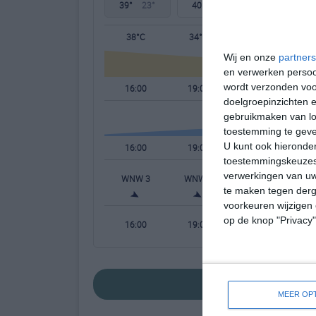
39°
23°
40°
24°
39°
24°
38°C
34°C
31°C
Wij en onze
partners
en verwerken persoon
wordt verzonden voo
16:00
19:00
22:00
doelgroepinzichten e
gebruikmaken van loc
toestemming te gev
U kunt ook hieronder
16:00
19:00
22:00
toestemmingskeuzes 
verwerkingen van uw
WNW 3
WNW 4
NNW 3
N
te maken tegen derge
voorkeuren wijzigen 
op de knop "Privacy
16:00
19:00
22:00
bekijk de uitgebreide 
MEER OPT