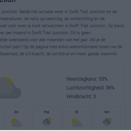
 Junction. Bekijk het actuele weer in Swift Trail Junction en de
mperaturen, de kans op neerslag, de windrichting en de
at voor weer je kunt verwachten in Swift Trail Junction. Op basis
er per maand in Swift Trail Junction. Dit is geen
lde weerbeeld voor alle maanden van het jaar. Wil je de
unction zien? Op de pagina met extra weerinformatie tonen we de
tbaarheid, de UV-kracht, de luchtdruk en meer goede weerinfo.
Neerslagkans: 53%
Luchtvochtigheid: 36%
Windkracht: 3
zo
ma
di
wo