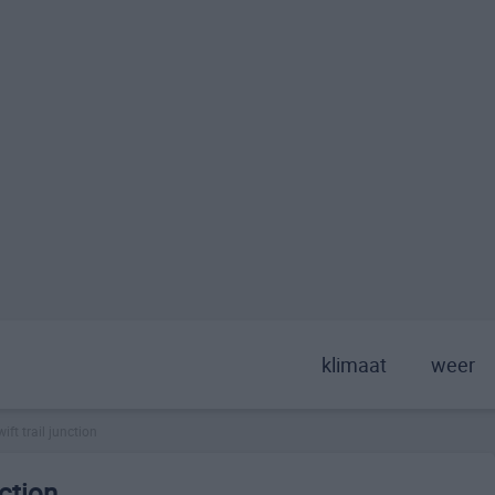
klimaat
weer
wift trail junction
ction