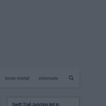
beste reistijd
informatie
Swift Trail Junction ligt in: