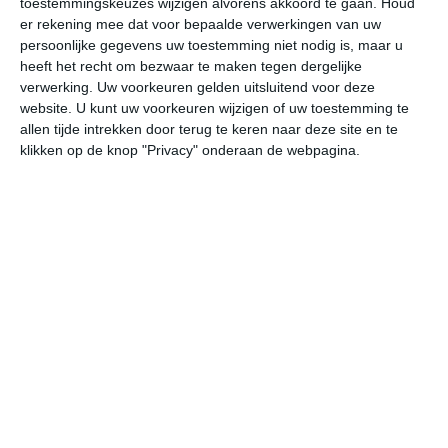
toestemmingskeuzes wijzigen alvorens akkoord te gaan.
Houd
er rekening mee dat voor bepaalde verwerkingen van uw
persoonlijke gegevens uw toestemming niet nodig is, maar u
undefined
ma
di
wo
do
heeft het recht om bezwaar te maken tegen dergelijke
verwerking. Uw voorkeuren gelden uitsluitend voor deze
website. U kunt uw voorkeuren wijzigen of uw toestemming te
36°
23°
36°
22°
32°
21°
30°
20°
29°
20°
allen tijde intrekken door terug te keren naar deze site en te
klikken op de knop "Privacy" onderaan de webpagina.
26°C
24°C
23°C
29°C
33°C
36
00:00
03:00
06:00
09:00
12:00
15
00:00
03:00
06:00
09:00
12:00
15
Z 3
ZZW 2
ZZW 2
NNW 2
NNO 2
W
00:00
03:00
06:00
09:00
12:00
15