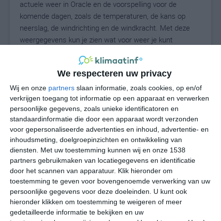
actuele weer in Oracle en de voorspelling voor de
komende dagen, zoals de temperaturen, de kans op
neerslag, de windrichting en de windkracht. Met deze
weergegevens kun je zien wat voor weer je kunt
verwachten in Oracle. Op basis van de
klimaatstatistieken beschrijven we het weer per maand
We respecteren uw privacy
in Oracle. Dit is geen langetermijnverwachting, maar
geeft het gemiddelde weerbeeld voor alle maanden van
Wij en onze
partners
slaan informatie, zoals cookies, op en/of
het jaar. Wil je de uitgebreide weersverwachting voor
verkrijgen toegang tot informatie op een apparaat en verwerken
persoonlijke gegevens, zoals unieke identificatoren en
Oracle zien? Op de pagina met extra weerinformatie
standaardinformatie die door een apparaat wordt verzonden
tonen we de kans op sneeuw, de gevoelstemperatuur,
voor gepersonaliseerde advertenties en inhoud, advertentie- en
de zichtbaarheid, de UV-kracht, de luchtdruk en meer
inhoudsmeting, doelgroepinzichten en ontwikkeling van
goede weerinfo.
diensten.
Met uw toestemming kunnen wij en onze 1538
partners gebruikmaken van locatiegegevens en identificatie
door het scannen van apparatuur. Klik hieronder om
toestemming te geven voor bovengenoemde verwerking van uw
31
N
°C
persoonlijke gegevens voor deze doeleinden. U kunt ook
hieronder klikken om toestemming te weigeren of meer
L
gedetailleerde informatie te bekijken en uw
W