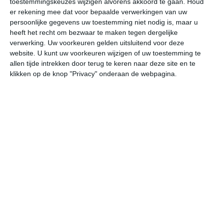
toestemmingskeuzes wijzigen alvorens akkoord te gaan.
Houd
er rekening mee dat voor bepaalde verwerkingen van uw
persoonlijke gegevens uw toestemming niet nodig is, maar u
vr
za
zo
ma
di
heeft het recht om bezwaar te maken tegen dergelijke
verwerking. Uw voorkeuren gelden uitsluitend voor deze
website. U kunt uw voorkeuren wijzigen of uw toestemming te
16°
10°
15°
11°
17°
11°
19°
10°
17°
12°
allen tijde intrekken door terug te keren naar deze site en te
klikken op de knop "Privacy" onderaan de webpagina.
10°C
11°C
14°C
15°C
16°C
15
04:00
07:00
10:00
13:00
16:00
19
04:00
07:00
10:00
13:00
16:00
19
NNO 1
NNO 1
WZW 1
ZW 2
ZW 2
ZW
04:00
07:00
10:00
13:00
16:00
19