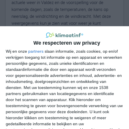
actuele weer in Valdez en de voorspelling voor de
komende dagen, zoals de temperaturen, de kans op
neerslag, de windrichting en de windkracht. Met deze
weergegevens kun je zien wat voor weer je kunt
verwachten in Valdez. Op basis van de
klimaatstatistieken beschrijven we het weer per maand
We respecteren uw privacy
in Valdez. Dit is geen langetermijnverwachting, maar
geeft het gemiddelde weerbeeld voor alle maanden van
Wij en onze
partners
slaan informatie, zoals cookies, op en/of
het jaar. Wil je de uitgebreide weersverwachting voor
verkrijgen toegang tot informatie op een apparaat en verwerken
persoonlijke gegevens, zoals unieke identificatoren en
Valdez zien? Op de pagina met extra weerinformatie
standaardinformatie die door een apparaat wordt verzonden
tonen we de kans op sneeuw, de gevoelstemperatuur,
voor gepersonaliseerde advertenties en inhoud, advertentie- en
de zichtbaarheid, de UV-kracht, de luchtdruk en meer
inhoudsmeting, doelgroepinzichten en ontwikkeling van
goede weerinfo.
diensten.
Met uw toestemming kunnen wij en onze 1538
partners gebruikmaken van locatiegegevens en identificatie
door het scannen van apparatuur. Klik hieronder om
toestemming te geven voor bovengenoemde verwerking van uw
13
N
°C
persoonlijke gegevens voor deze doeleinden. U kunt ook
hieronder klikken om toestemming te weigeren of meer
L
gedetailleerde informatie te bekijken en uw
W