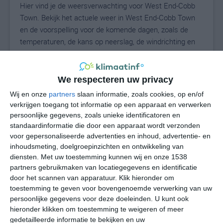
Hier vind je de weersverwachting voor West End-Cobb
Town. Bekijk het actuele weer in West End-Cobb Town
en de voorspelling voor de komende dagen, zoals de
temperaturen, de kans op neerslag, de windrichting en
de windkracht. Met deze weergegevens kun je zien wat
voor weer je kunt verwachten in West End-Cobb Town.
Op basis van de klimaatstatistieken beschrijven we het
We respecteren uw privacy
weer per maand in West End-Cobb Town. Dit is geen
Wij en onze
partners
slaan informatie, zoals cookies, op en/of
langetermijnverwachting, maar geeft het gemiddelde
verkrijgen toegang tot informatie op een apparaat en verwerken
weerbeeld voor alle maanden van het jaar. Wil je de
persoonlijke gegevens, zoals unieke identificatoren en
uitgebreide weersverwachting voor West End-Cobb
standaardinformatie die door een apparaat wordt verzonden
voor gepersonaliseerde advertenties en inhoud, advertentie- en
Town zien? Op de pagina met extra weerinformatie
inhoudsmeting, doelgroepinzichten en ontwikkeling van
tonen we de kans op sneeuw, de gevoelstemperatuur,
diensten.
Met uw toestemming kunnen wij en onze 1538
de zichtbaarheid, de UV-kracht, de luchtdruk en meer
partners gebruikmaken van locatiegegevens en identificatie
goede weerinfo.
door het scannen van apparatuur. Klik hieronder om
toestemming te geven voor bovengenoemde verwerking van uw
persoonlijke gegevens voor deze doeleinden. U kunt ook
hieronder klikken om toestemming te weigeren of meer
N
°C
gedetailleerde informatie te bekijken en uw