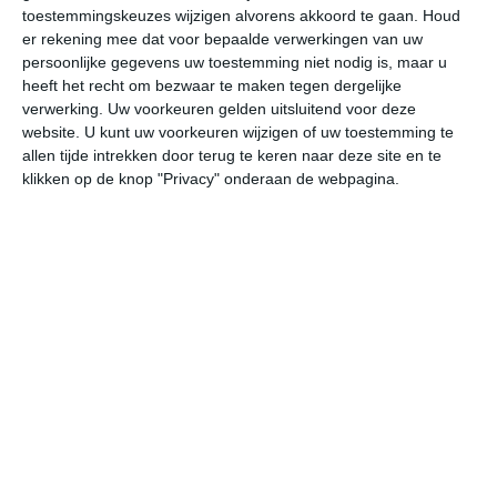
26
L
toestemmingskeuzes wijzigen alvorens akkoord te gaan.
Houd
er rekening mee dat voor bepaalde verwerkingen van uw
W
persoonlijke gegevens uw toestemming niet nodig is, maar u
heeft het recht om bezwaar te maken tegen dergelijke
verwerking. Uw voorkeuren gelden uitsluitend voor deze
za
zo
ma
di
wo
website. U kunt uw voorkeuren wijzigen of uw toestemming te
allen tijde intrekken door terug te keren naar deze site en te
klikken op de knop "Privacy" onderaan de webpagina.
32°
21°
32°
21°
31°
22°
31°
22°
31°
23°
31°C
30°C
27°C
24°C
23°C
22
13:00
16:00
19:00
22:00
01:00
04
13:00
16:00
19:00
22:00
01:00
04
ZZW 1
ZZO 1
ONO 1
OZO 1
ZO 1
OZ