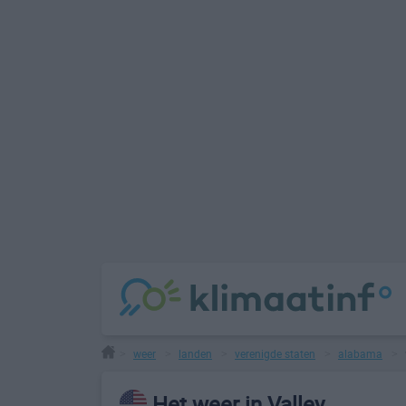
weer
landen
verenigde staten
alabama
>
>
>
>
>
Het weer in Valley