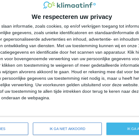
32°
23°
33°
23°
35°
23°
37°
24°
We respecteren uw privacy
30°C
32°C
30°C
26°C
24°C
slaan informatie, zoals cookies, op en/of verkrijgen toegang tot infor
lijke gegevens, zoals unieke identificatoren en standaardinformatie d
13:00
16:00
19:00
22:00
01:00
r gepersonaliseerde advertenties en inhoud, advertentie- en inhoudsm
n ontwikkeling van diensten.
Met uw toestemming kunnen wij en onze 
atiegegevens en identificatie door het scannen van apparatuur. Klik 
en voor bovengenoemde verwerking van uw persoonlijke gegevens voo
13:00
16:00
19:00
22:00
01:00
 klikken om toestemming te weigeren of meer gedetailleerde informatie
wijzigen alvorens akkoord te gaan.
Houd er rekening mee dat voor b
 persoonlijke gegevens uw toestemming niet nodig is, maar u heeft h
ZZO 1
Z 1
Z 1
W 1
Z 1
lijke verwerking. Uw voorkeuren gelden uitsluitend voor deze website
of uw toestemming te allen tijde intrekken door terug te keren naar deze
" onderaan de webpagina.
13:00
16:00
19:00
22:00
01:00
reide weersverwachting voor Valley
IES
IK GA NIET AKKOORD
IK GA