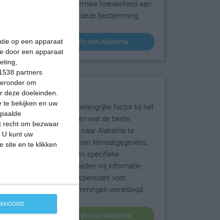
sneeuw en de normale hoeveelheid aan
zonneschijn voor deze bestemming.
klimaatinfo van Alabama
matie op een apparaat
ie door een apparaat
eting,
1538 partners
hieronder om
Beste reistijd
r deze doeleinden.
 te bekijken en uw
Het weer is een belangrijke factor bij het
epaalde
reizen. Wil je weten wat de beste
et recht om bezwaar
maanden zijn om naar Alabama te
. U kunt uw
reizen? Op basis van klimaatgegevens,
 site en te klikken
weersextremen en specifieke
weerinformatie bieden wij informatie
over de beste reisperiodes voor
duizenden bestemmingen wereldwijd.
 AKKOORD
beste reistijd voor Alabama