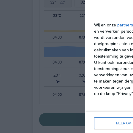
32°
22°
32°
23°
32°
23°
23°C
22°C
27°C
Wij en onze
partners
en verwerken persoon
04:00
07:00
10:00
wordt verzonden voo
doelgroepinzichten e
gebruikmaken van loc
toestemming te gev
04:00
07:00
10:00
U kunt ook hieronder
toestemmingskeuzes 
verwerkingen van uw
ZO 1
OZO 1
ZZO 1
te maken tegen derge
voorkeuren wijzigen 
op de knop "Privacy
04:00
07:00
10:00
bekijk de uitgeb
MEER OPT