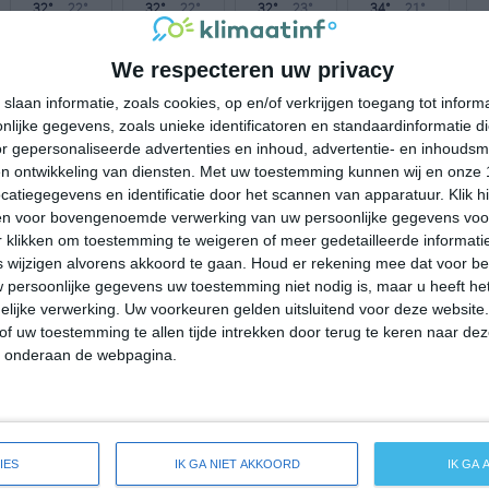
32°
22°
32°
22°
32°
23°
34°
21°
24°C
22°C
22°C
26°C
31°C
We respecteren uw privacy
slaan informatie, zoals cookies, op en/of verkrijgen toegang tot infor
lijke gegevens, zoals unieke identificatoren en standaardinformatie d
00:00
03:00
06:00
09:00
12:00
r gepersonaliseerde advertenties en inhoud, advertentie- en inhoudsm
n ontwikkeling van diensten.
Met uw toestemming kunnen wij en onze 
atiegegevens en identificatie door het scannen van apparatuur. Klik 
en voor bovengenoemde verwerking van uw persoonlijke gegevens voo
00:00
03:00
06:00
09:00
12:00
 klikken om toestemming te weigeren of meer gedetailleerde informatie
wijzigen alvorens akkoord te gaan.
Houd er rekening mee dat voor b
ZO 1
ZO 1
ZZO 1
ZZW 1
ZW 2
 persoonlijke gegevens uw toestemming niet nodig is, maar u heeft h
lijke verwerking. Uw voorkeuren gelden uitsluitend voor deze website
of uw toestemming te allen tijde intrekken door terug te keren naar deze
00:00
03:00
06:00
09:00
12:00
" onderaan de webpagina.
eersverwachting voor Underwood-Petersville
IES
IK GA NIET AKKOORD
IK GA