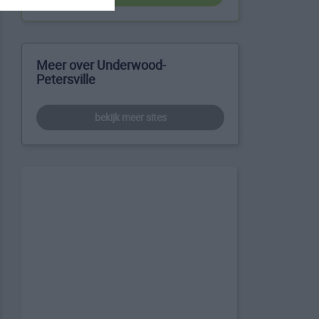
Meer over Underwood-
Petersville
bekijk meer sites