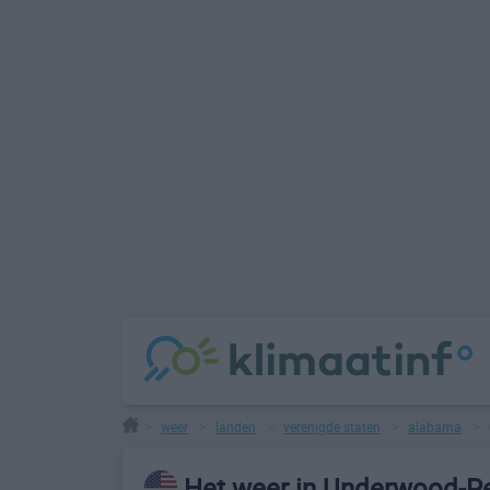
weer
landen
verenigde staten
alabama
>
>
>
>
>
Het weer in Underwood-Pet