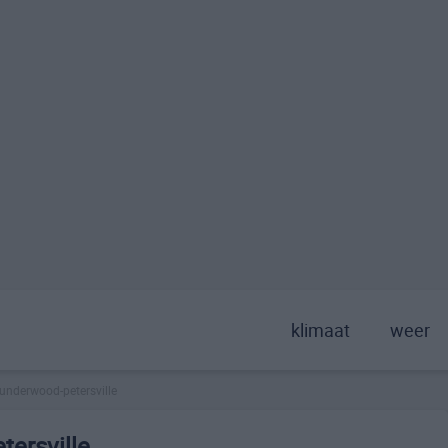
klimaat
weer
underwood-petersville
ersville