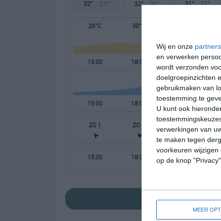
32°
21°
32°
21°
31°
22°
26°C
30°C
25°C
Wij en onze
partners
en verwerken persoon
15:00
18:00
21:00
wordt verzonden voo
doelgroepinzichten e
gebruikmaken van loc
toestemming te gev
15:00
18:00
21:00
U kunt ook hieronder
toestemmingskeuzes 
ZO 1
ZO 2
ZO 2
verwerkingen van uw
te maken tegen derge
voorkeuren wijzigen 
15:00
18:00
21:00
op de knop "Privacy
bekijk de uitgebreide w
MEER OPT