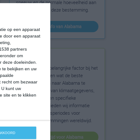
sneeuw en de normale hoeveelheid aan
zonneschijn voor deze bestemming.
klimaatinfo van Alabama
matie op een apparaat
ie door een apparaat
eting,
1538 partners
hieronder om
Beste reistijd
r deze doeleinden.
Het weer is een belangrijke factor bij het
 te bekijken en uw
reizen. Wil je weten wat de beste
epaalde
et recht om bezwaar
maanden zijn om naar Alabama te
. U kunt uw
reizen? Op basis van klimaatgegevens,
 site en te klikken
weersextremen en specifieke
weerinformatie bieden wij informatie
over de beste reisperiodes voor
duizenden bestemmingen wereldwijd.
 AKKOORD
beste reistijd voor Alabama