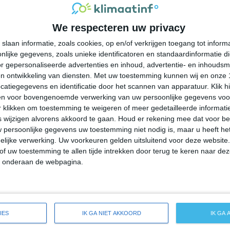
33°
23°
33°
23°
36°
24°
39°
24°
We respecteren uw privacy
31°C
26°C
25°C
24°C
23°C
slaan informatie, zoals cookies, op en/of verkrijgen toegang tot infor
lijke gegevens, zoals unieke identificatoren en standaardinformatie d
18:00
21:00
00:00
03:00
06:00
r gepersonaliseerde advertenties en inhoud, advertentie- en inhoudsm
n ontwikkeling van diensten.
Met uw toestemming kunnen wij en onze 
atiegegevens en identificatie door het scannen van apparatuur. Klik 
en voor bovengenoemde verwerking van uw persoonlijke gegevens voo
18:00
21:00
00:00
03:00
06:00
 klikken om toestemming te weigeren of meer gedetailleerde informatie
wijzigen alvorens akkoord te gaan.
Houd er rekening mee dat voor b
 persoonlijke gegevens uw toestemming niet nodig is, maar u heeft h
Z 1
Z 0
ZZO 1
Z 0
Z 0
lijke verwerking. Uw voorkeuren gelden uitsluitend voor deze website
of uw toestemming te allen tijde intrekken door terug te keren naar deze
" onderaan de webpagina.
18:00
21:00
00:00
03:00
06:00
eide weersverwachting voor Tallassee
IES
IK GA NIET AKKOORD
IK GA