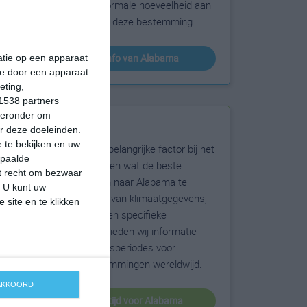
sneeuw en de normale hoeveelheid aan
zonneschijn voor deze bestemming.
klimaatinfo van Alabama
matie op een apparaat
ie door een apparaat
eting,
1538 partners
hieronder om
Beste reistijd
r deze doeleinden.
 te bekijken en uw
Het weer is een belangrijke factor bij het
epaalde
reizen. Wil je weten wat de beste
et recht om bezwaar
maanden zijn om naar Alabama te
. U kunt uw
reizen? Op basis van klimaatgegevens,
 site en te klikken
weersextremen en specifieke
weerinformatie bieden wij informatie
over de beste reisperiodes voor
duizenden bestemmingen wereldwijd.
 AKKOORD
beste reistijd voor Alabama