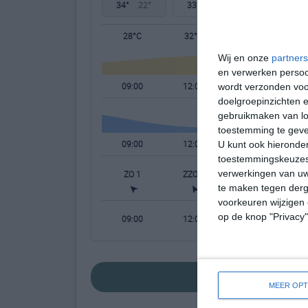
34°
22°
33°
23°
33°
23°
28°C
32°C
33°C
Wij en onze
partners
en verwerken persoon
09:00
12:00
15:00
wordt verzonden voo
doelgroepinzichten e
gebruikmaken van loc
toestemming te gev
09:00
12:00
15:00
U kunt ook hieronder
toestemmingskeuzes 
verwerkingen van uw
ZO 1
ZZO 1
ZZO 1
te maken tegen derge
voorkeuren wijzigen 
op de knop "Privacy
09:00
12:00
15:00
bekijk de uitgebr
MEER OPT