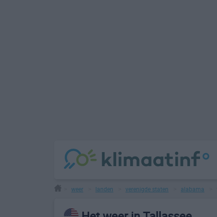
weer
landen
verenigde staten
alabama
>
>
>
>
>
Het weer in Tallassee