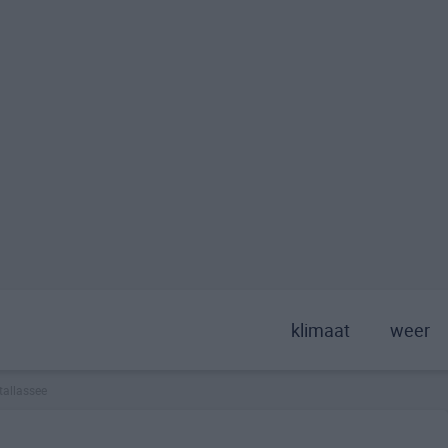
klimaat
weer
tallassee