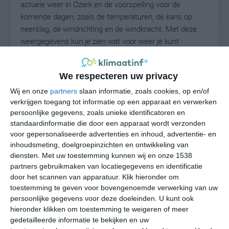
actuele weer in Ozark en de voorspelling voor de
komende dagen, zoals de temperaturen, de kans op
neerslag, de windrichting en de windkracht. Met deze
weergegevens kun je zien wat voor weer je kunt
verwachten in Ozark. Op basis van de
klimaatstatistieken beschrijven we het weer per maand
We respecteren uw privacy
in Ozark. Dit is geen langetermijnverwachting, maar
geeft het gemiddelde weerbeeld voor alle maanden van
Wij en onze
partners
slaan informatie, zoals cookies, op en/of
het jaar. Wil je de uitgebreide weersverwachting voor
verkrijgen toegang tot informatie op een apparaat en verwerken
persoonlijke gegevens, zoals unieke identificatoren en
Ozark zien? Op de pagina met extra weerinformatie
standaardinformatie die door een apparaat wordt verzonden
tonen we de kans op sneeuw, de gevoelstemperatuur,
voor gepersonaliseerde advertenties en inhoud, advertentie- en
de zichtbaarheid, de UV-kracht, de luchtdruk en meer
inhoudsmeting, doelgroepinzichten en ontwikkeling van
goede weerinfo.
diensten.
Met uw toestemming kunnen wij en onze 1538
partners gebruikmaken van locatiegegevens en identificatie
door het scannen van apparatuur. Klik hieronder om
toestemming te geven voor bovengenoemde verwerking van uw
27
N
°C
persoonlijke gegevens voor deze doeleinden. U kunt ook
hieronder klikken om toestemming te weigeren of meer
L
gedetailleerde informatie te bekijken en uw
W