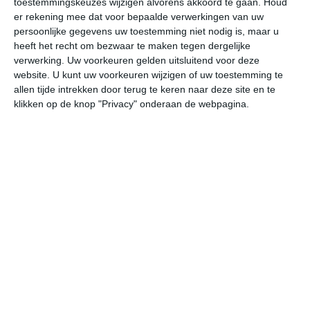
toestemmingskeuzes wijzigen alvorens akkoord te gaan.
Houd
er rekening mee dat voor bepaalde verwerkingen van uw
persoonlijke gegevens uw toestemming niet nodig is, maar u
vr
za
zo
ma
di
heeft het recht om bezwaar te maken tegen dergelijke
verwerking. Uw voorkeuren gelden uitsluitend voor deze
website. U kunt uw voorkeuren wijzigen of uw toestemming te
32°
22°
33°
23°
33°
23°
33°
23°
34°
23°
allen tijde intrekken door terug te keren naar deze site en te
klikken op de knop "Privacy" onderaan de webpagina.
32°C
30°C
26°C
25°C
24°C
23
15:00
18:00
21:00
00:00
03:00
06
15:00
18:00
21:00
00:00
03:00
06
OZO 2
O 1
ZZO 1
NNW 0
NO 1
ON
15:00
18:00
21:00
00:00
03:00
06