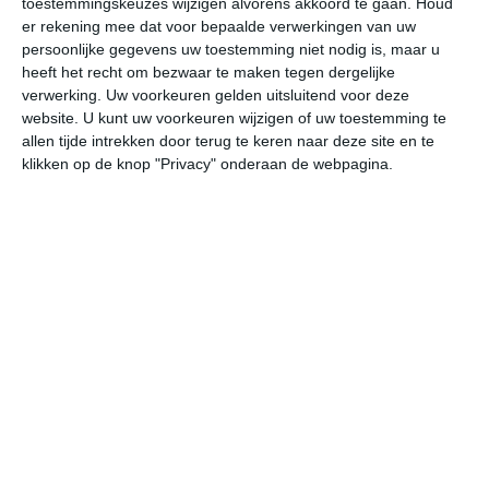
toestemmingskeuzes wijzigen alvorens akkoord te gaan.
Houd
er rekening mee dat voor bepaalde verwerkingen van uw
persoonlijke gegevens uw toestemming niet nodig is, maar u
undefined
ma
di
wo
do
heeft het recht om bezwaar te maken tegen dergelijke
verwerking. Uw voorkeuren gelden uitsluitend voor deze
website. U kunt uw voorkeuren wijzigen of uw toestemming te
33°
23°
33°
23°
34°
23°
34°
24°
34°
24°
allen tijde intrekken door terug te keren naar deze site en te
klikken op de knop "Privacy" onderaan de webpagina.
25°C
24°C
24°C
30°C
32°C
31
01:00
04:00
07:00
10:00
13:00
16
01:00
04:00
07:00
10:00
13:00
16
ZO 1
ZZO 1
ZO 1
ZO 1
ZZO 2
Z
01:00
04:00
07:00
10:00
13:00
16