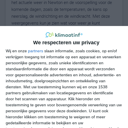
het actuele weer in Newton en de voorspelling voor de
komende dagen, zoals de temperaturen, de kans op
neerslag, de windrichting en de windkracht. Met deze
weergegevens kun je zien wat voor weer je kunt
verwachten in Newton. Op basis van de
klimaatstatistieken beschrijven we het weer per maand
We respecteren uw privacy
in Newton. Dit is geen langetermijnverwachting, maar
geeft het gemiddelde weerbeeld voor alle maanden van
Wij en onze
partners
slaan informatie, zoals cookies, op en/of
het jaar. Wil je de uitgebreide weersverwachting voor
verkrijgen toegang tot informatie op een apparaat en verwerken
persoonlijke gegevens, zoals unieke identificatoren en
Newton zien? Op de pagina met extra weerinformatie
standaardinformatie die door een apparaat wordt verzonden
tonen we de kans op sneeuw, de gevoelstemperatuur,
voor gepersonaliseerde advertenties en inhoud, advertentie- en
de zichtbaarheid, de UV-kracht, de luchtdruk en meer
inhoudsmeting, doelgroepinzichten en ontwikkeling van
goede weerinfo.
diensten.
Met uw toestemming kunnen wij en onze 1538
partners gebruikmaken van locatiegegevens en identificatie
door het scannen van apparatuur. Klik hieronder om
toestemming te geven voor bovengenoemde verwerking van uw
28
N
°C
persoonlijke gegevens voor deze doeleinden. U kunt ook
hieronder klikken om toestemming te weigeren of meer
L
gedetailleerde informatie te bekijken en uw
W