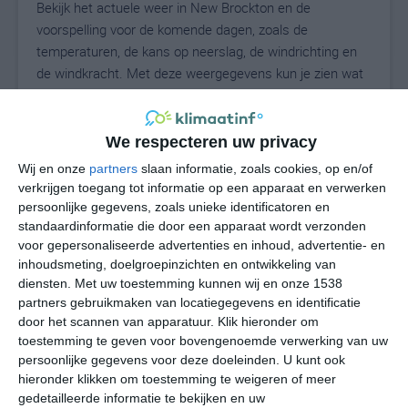
Bekijk het actuele weer in New Brockton en de
voorspelling voor de komende dagen, zoals de
temperaturen, de kans op neerslag, de windrichting en
de windkracht. Met deze weergegevens kun je zien wat
voor weer je kunt verwachten in New Brockton. Op basis
van de klimaatstatistieken beschrijven we het weer per
maand in New Brockton. Dit is geen
We respecteren uw privacy
langetermijnverwachting, maar geeft het gemiddelde
Wij en onze
partners
slaan informatie, zoals cookies, op en/of
weerbeeld voor alle maanden van het jaar. Wil je de
verkrijgen toegang tot informatie op een apparaat en verwerken
uitgebreide weersverwachting voor New Brockton zien?
persoonlijke gegevens, zoals unieke identificatoren en
Op de pagina met extra weerinformatie tonen we de
standaardinformatie die door een apparaat wordt verzonden
voor gepersonaliseerde advertenties en inhoud, advertentie- en
kans op sneeuw, de gevoelstemperatuur, de
inhoudsmeting, doelgroepinzichten en ontwikkeling van
zichtbaarheid, de UV-kracht, de luchtdruk en meer goede
diensten.
Met uw toestemming kunnen wij en onze 1538
weerinfo.
partners gebruikmaken van locatiegegevens en identificatie
door het scannen van apparatuur. Klik hieronder om
toestemming te geven voor bovengenoemde verwerking van uw
persoonlijke gegevens voor deze doeleinden. U kunt ook
28
N
°C
hieronder klikken om toestemming te weigeren of meer
L
gedetailleerde informatie te bekijken en uw