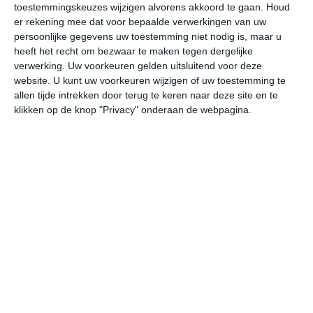
toestemmingskeuzes wijzigen alvorens akkoord te gaan.
Houd
W
er rekening mee dat voor bepaalde verwerkingen van uw
persoonlijke gegevens uw toestemming niet nodig is, maar u
vr
za
zo
ma
di
heeft het recht om bezwaar te maken tegen dergelijke
verwerking. Uw voorkeuren gelden uitsluitend voor deze
website. U kunt uw voorkeuren wijzigen of uw toestemming te
allen tijde intrekken door terug te keren naar deze site en te
32°
23°
33°
22°
33°
22°
33°
23°
32°
23°
klikken op de knop "Privacy" onderaan de webpagina.
23°C
23°C
22°C
27°C
31°C
32
00:00
03:00
06:00
09:00
12:00
15
00:00
03:00
06:00
09:00
12:00
15
Z 0
ZO 0
OZO 0
OZO 1
O 2
OZ