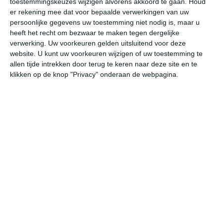
toestemmingskeuzes wijzigen alvorens akkoord te gaan.
Houd
er rekening mee dat voor bepaalde verwerkingen van uw
persoonlijke gegevens uw toestemming niet nodig is, maar u
vr
za
zo
ma
di
heeft het recht om bezwaar te maken tegen dergelijke
verwerking. Uw voorkeuren gelden uitsluitend voor deze
website. U kunt uw voorkeuren wijzigen of uw toestemming te
32°
20°
33°
21°
34°
22°
33°
22°
33°
23°
allen tijde intrekken door terug te keren naar deze site en te
klikken op de knop "Privacy" onderaan de webpagina.
27°C
30°C
31°C
27°C
23°C
22
10:00
13:00
16:00
19:00
22:00
01
10:00
13:00
16:00
19:00
22:00
01
Z 1
ZO 2
Z 2
ZO 1
ZO 1
O
10:00
13:00
16:00
19:00
22:00
01