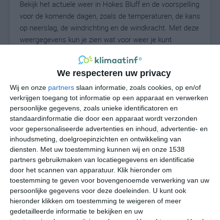
Bekijk het actuele weer in Hokes Bluff en de voorspelling
voor de komende dagen, zoals de temperaturen, de kans
op neerslag, de windrichting en de windkracht. Met deze
weergegevens kun je zien wat voor weer je kunt
verwachten in Hokes Bluff. Op basis van de
klimaatstatistieken beschrijven we het weer per maand
We respecteren uw privacy
in Hokes Bluff. Dit is geen langetermijnverwachting,
maar geeft het gemiddelde weerbeeld voor alle
Wij en onze
partners
slaan informatie, zoals cookies, op en/of
maanden van het jaar. Wil je de uitgebreide
verkrijgen toegang tot informatie op een apparaat en verwerken
persoonlijke gegevens, zoals unieke identificatoren en
weersverwachting voor Hokes Bluff zien? Op de pagina
standaardinformatie die door een apparaat wordt verzonden
met extra weerinformatie tonen we de kans op sneeuw,
voor gepersonaliseerde advertenties en inhoud, advertentie- en
de gevoelstemperatuur, de zichtbaarheid, de UV-kracht,
inhoudsmeting, doelgroepinzichten en ontwikkeling van
de luchtdruk en meer goede weerinfo.
diensten.
Met uw toestemming kunnen wij en onze 1538
partners gebruikmaken van locatiegegevens en identificatie
door het scannen van apparatuur. Klik hieronder om
toestemming te geven voor bovengenoemde verwerking van uw
25
N
°C
persoonlijke gegevens voor deze doeleinden. U kunt ook
hieronder klikken om toestemming te weigeren of meer
L
gedetailleerde informatie te bekijken en uw
W