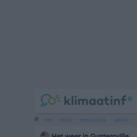
weer
landen
verenigde staten
alabama
>
>
>
>
>
Het weer in Guntersville