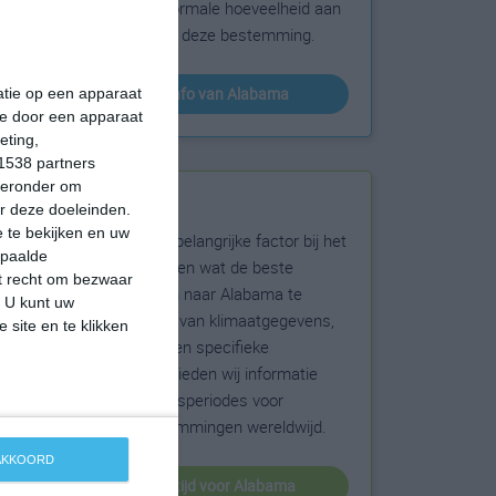
sneeuw en de normale hoeveelheid aan
zonneschijn voor deze bestemming.
klimaatinfo van Alabama
matie op een apparaat
ie door een apparaat
eting,
1538 partners
hieronder om
Beste reistijd
r deze doeleinden.
 te bekijken en uw
Het weer is een belangrijke factor bij het
epaalde
reizen. Wil je weten wat de beste
et recht om bezwaar
maanden zijn om naar Alabama te
. U kunt uw
reizen? Op basis van klimaatgegevens,
 site en te klikken
weersextremen en specifieke
weerinformatie bieden wij informatie
over de beste reisperiodes voor
duizenden bestemmingen wereldwijd.
 AKKOORD
beste reistijd voor Alabama