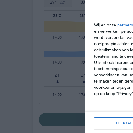
29°
22°
30°
23°
31°
23°
28°C
28°C
27°C
Wij en onze
partners
en verwerken persoon
14:00
17:00
20:00
wordt verzonden voo
doelgroepinzichten e
gebruikmaken van loc
toestemming te gev
14:00
17:00
20:00
U kunt ook hieronder
toestemmingskeuzes 
verwerkingen van uw
Z 1
Z 1
ZZO 1
te maken tegen derge
voorkeuren wijzigen 
op de knop "Privacy
14:00
17:00
20:00
bekijk de uitgebrei
MEER OPT