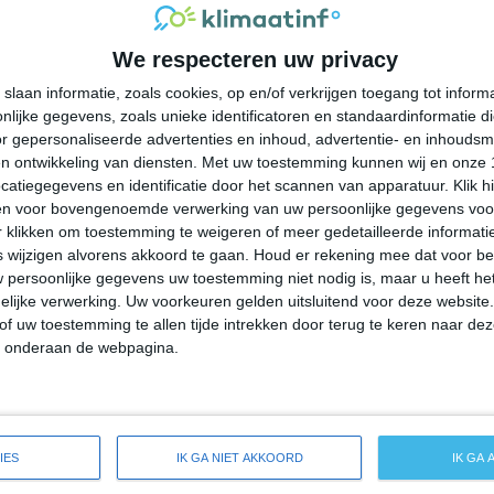
31°
24°
31°
23°
30°
20°
31°
20°
We respecteren uw privacy
25°C
24°C
24°C
24°C
28°C
slaan informatie, zoals cookies, op en/of verkrijgen toegang tot infor
lijke gegevens, zoals unieke identificatoren en standaardinformatie d
23:00
02:00
05:00
08:00
11:00
r gepersonaliseerde advertenties en inhoud, advertentie- en inhoudsm
n ontwikkeling van diensten.
Met uw toestemming kunnen wij en onze 
atiegegevens en identificatie door het scannen van apparatuur. Klik 
en voor bovengenoemde verwerking van uw persoonlijke gegevens voo
23:00
02:00
05:00
08:00
11:00
 klikken om toestemming te weigeren of meer gedetailleerde informatie
wijzigen alvorens akkoord te gaan.
Houd er rekening mee dat voor b
 persoonlijke gegevens uw toestemming niet nodig is, maar u heeft h
ZZO 1
ZZO 0
ZZO 0
ZZO 0
Z 0
lijke verwerking. Uw voorkeuren gelden uitsluitend voor deze website
of uw toestemming te allen tijde intrekken door terug te keren naar deze
" onderaan de webpagina.
23:00
02:00
05:00
08:00
11:00
de weersverwachting voor Guntersville
IES
IK GA NIET AKKOORD
IK GA