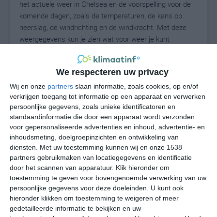
het actuele weer in Chelsea en de voorspelling voor de
komende dagen, zoals de temperaturen, de kans op
neerslag, de windrichting en de windkracht. Met deze
weergegevens kun je zien wat voor weer je kunt
verwachten in Chelsea. Op basis van de
klimaatstatistieken beschrijven we het weer per maand
We respecteren uw privacy
in Chelsea. Dit is geen langetermijnverwachting, maar
geeft het gemiddelde weerbeeld voor alle maanden van
Wij en onze
partners
slaan informatie, zoals cookies, op en/of
het jaar. Wil je de uitgebreide weersverwachting voor
verkrijgen toegang tot informatie op een apparaat en verwerken
persoonlijke gegevens, zoals unieke identificatoren en
Chelsea zien? Op de pagina met extra weerinformatie
standaardinformatie die door een apparaat wordt verzonden
tonen we de kans op sneeuw, de gevoelstemperatuur,
voor gepersonaliseerde advertenties en inhoud, advertentie- en
de zichtbaarheid, de UV-kracht, de luchtdruk en meer
inhoudsmeting, doelgroepinzichten en ontwikkeling van
goede weerinfo.
diensten.
Met uw toestemming kunnen wij en onze 1538
partners gebruikmaken van locatiegegevens en identificatie
door het scannen van apparatuur. Klik hieronder om
toestemming te geven voor bovengenoemde verwerking van uw
26
N
°C
persoonlijke gegevens voor deze doeleinden. U kunt ook
hieronder klikken om toestemming te weigeren of meer
L
gedetailleerde informatie te bekijken en uw
W