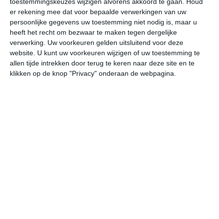
toestemmingskeuzes wijzigen alvorens akkoord te gaan.
Houd
er rekening mee dat voor bepaalde verwerkingen van uw
persoonlijke gegevens uw toestemming niet nodig is, maar u
do
vr
za
zo
ma
heeft het recht om bezwaar te maken tegen dergelijke
verwerking. Uw voorkeuren gelden uitsluitend voor deze
website. U kunt uw voorkeuren wijzigen of uw toestemming te
31°
22°
32°
22°
32°
22°
32°
22°
32°
23°
allen tijde intrekken door terug te keren naar deze site en te
klikken op de knop "Privacy" onderaan de webpagina.
23°C
22°C
23°C
28°C
31°C
29
01:00
04:00
07:00
10:00
13:00
16
01:00
04:00
07:00
10:00
13:00
16
O 0
O 0
OZO 0
Z 1
Z 1
ZZ
01:00
04:00
07:00
10:00
13:00
16