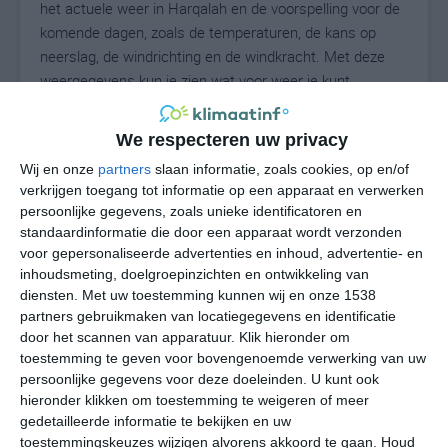
het actuele weer in Harqalah en de voorspelling voor de
komende dagen, zoals de temperaturen, de kans op
neerslag, de windrichting en de windkracht. Met deze
weergegevens kun je zien wat voor weer je kunt
verwachten in Harqalah. Op basis van de
klimaatstatistieken beschrijven we het weer per maand
We respecteren uw privacy
in Harqalah. Dit is geen langetermijnverwachting, maar
Wij en onze
partners
slaan informatie, zoals cookies, op en/of
geeft het gemiddelde weerbeeld voor alle maanden van
verkrijgen toegang tot informatie op een apparaat en verwerken
het jaar. Wil je de uitgebreide weersverwachting voor
persoonlijke gegevens, zoals unieke identificatoren en
Harqalah zien? Op de pagina met extra weerinformatie
standaardinformatie die door een apparaat wordt verzonden
tonen we de kans op sneeuw, de gevoelstemperatuur,
voor gepersonaliseerde advertenties en inhoud, advertentie- en
de zichtbaarheid, de UV-kracht, de luchtdruk en meer
inhoudsmeting, doelgroepinzichten en ontwikkeling van
goede weerinfo.
diensten.
Met uw toestemming kunnen wij en onze 1538
partners gebruikmaken van locatiegegevens en identificatie
door het scannen van apparatuur. Klik hieronder om
toestemming te geven voor bovengenoemde verwerking van uw
29
persoonlijke gegevens voor deze doeleinden. U kunt ook
N
°C
hieronder klikken om toestemming te weigeren of meer
L
gedetailleerde informatie te bekijken en uw
W
toestemmingskeuzes wijzigen alvorens akkoord te gaan.
Houd