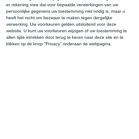
er rekening mee dat voor bepaalde verwerkingen van uw
persoonlijke gegevens uw toestemming niet nodig is, maar u
wo
do
vr
za
zo
heeft het recht om bezwaar te maken tegen dergelijke
verwerking. Uw voorkeuren gelden uitsluitend voor deze
website. U kunt uw voorkeuren wijzigen of uw toestemming te
allen tijde intrekken door terug te keren naar deze site en te
34°
26°
33°
26°
35°
25°
31°
27°
31°
27°
klikken op de knop "Privacy" onderaan de webpagina.
28°C
27°C
26°C
30°C
33°C
32
01:00
04:00
07:00
10:00
13:00
16
01:00
04:00
07:00
10:00
13:00
16
N 2
NNW 2
NNW 2
NNW 2
ONO 2
O
01:00
04:00
07:00
10:00
13:00
16