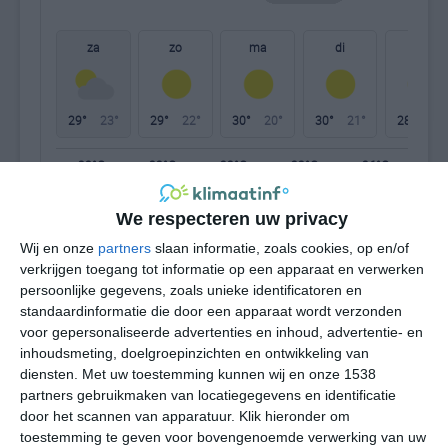
za
zo
ma
di
wo
29°
23°
29°
22°
30°
20°
30°
21°
28°
20°
23°C
22°C
22°C
22°C
26°C
28
We respecteren uw privacy
23:00
02:00
05:00
08:00
11:00
14
Wij en onze
partners
slaan informatie, zoals cookies, op en/of
verkrijgen toegang tot informatie op een apparaat en verwerken
persoonlijke gegevens, zoals unieke identificatoren en
standaardinformatie die door een apparaat wordt verzonden
23:00
02:00
05:00
08:00
11:00
14
voor gepersonaliseerde advertenties en inhoud, advertentie- en
inhoudsmeting, doelgroepinzichten en ontwikkeling van
NO 2
NO 1
ONO 2
ONO 2
O 3
ZW
diensten.
Met uw toestemming kunnen wij en onze 1538
partners gebruikmaken van locatiegegevens en identificatie
door het scannen van apparatuur. Klik hieronder om
23:00
02:00
05:00
08:00
11:00
14
toestemming te geven voor bovengenoemde verwerking van uw