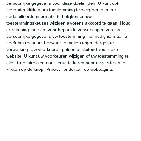
persoonlijke gegevens voor deze doeleinden. U kunt ook
hieronder klikken om toestemming te weigeren of meer
gedetailleerde informatie te bekijken en uw
bekijk de uitgebreide weersverwachting voor Kigoma
toestemmingskeuzes wijzigen alvorens akkoord te gaan.
Houd
er rekening mee dat voor bepaalde verwerkingen van uw
persoonlijke gegevens uw toestemming niet nodig is, maar u
Op basis van de langjarige klimaatstatistieken, bepaalde
heeft het recht om bezwaar te maken tegen dergelijke
weerpatronen en specifieke gebeurtenissen kan een
verwerking. Uw voorkeuren gelden uitsluitend voor deze
gemiddeld weerbeeld per maand samengesteld worden.
website. U kunt uw voorkeuren wijzigen of uw toestemming te
allen tijde intrekken door terug te keren naar deze site en te
Het weer in januari
klikken op de knop "Privacy" onderaan de webpagina.
In de maand januari ligt de gemiddelde
maximumtemperatuur in Kigoma rond de 28 graden
Celsius. De gemiddelde minimumtemperatuur komt in
januari uit op 20 graden. Het aantal uren dat de zon
zichtbaar is ligt in januari op deze bestemming rond de 6
uur per dag. Binnen de hele maand valt er gedurende
ongeveer 20 dagen neerslag. Als je kijkt naar de
langjarige gemiddeldes dan zorgt dat voor een maand