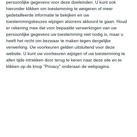
persoonlijke gegevens voor deze doeleinden. U kunt ook
hieronder klikken om toestemming te weigeren of meer
gedetailleerde informatie te bekijken en uw
bekijk de uitgebreide weersverwachting voor Veneguera
toestemmingskeuzes wijzigen alvorens akkoord te gaan.
Houd
er rekening mee dat voor bepaalde verwerkingen van uw
persoonlijke gegevens uw toestemming niet nodig is, maar u
Op basis van de langjarige klimaatstatistieken, bepaalde
heeft het recht om bezwaar te maken tegen dergelijke
weerpatronen en specifieke gebeurtenissen kan een
verwerking. Uw voorkeuren gelden uitsluitend voor deze
gemiddeld weerbeeld per maand samengesteld worden.
website. U kunt uw voorkeuren wijzigen of uw toestemming te
allen tijde intrekken door terug te keren naar deze site en te
Het weer in januari
klikken op de knop "Privacy" onderaan de webpagina.
In de maand januari ligt de gemiddelde
maximumtemperatuur in Veneguera rond de 16 graden
Celsius. De gemiddelde minimumtemperatuur komt in
januari uit op 10 graden. Het aantal uren dat de zon
zichtbaar is ligt in januari op deze bestemming rond de 7
uur per dag. Binnen de hele maand valt er gedurende
ongeveer 5 dagen neerslag. Als je kijkt naar de langjarige
gemiddeldes dan zorgt dat voor weinig neerslag in deze