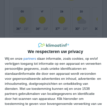
do
vr
za
zo
ma
36°
23°
36°
23°
37°
23°
30°
21°
30°
18°
23°C
27°C
27°C
23°C
34°C
36
We respecteren uw privacy
00:00
03:00
06:00
09:00
12:00
15
Wij en onze
partners
slaan informatie, zoals cookies, op en/of
verkrijgen toegang tot informatie op een apparaat en verwerken
persoonlijke gegevens, zoals unieke identificatoren en
standaardinformatie die door een apparaat wordt verzonden
00:00
03:00
06:00
09:00
12:00
15
voor gepersonaliseerde advertenties en inhoud, advertentie- en
inhoudsmeting, doelgroepinzichten en ontwikkeling van
WZW 1
NNO 4
NNO 3
ZW 1
NO 3
NO
diensten.
Met uw toestemming kunnen wij en onze 1538
partners gebruikmaken van locatiegegevens en identificatie
door het scannen van apparatuur. Klik hieronder om
00:00
03:00
06:00
09:00
12:00
15
toestemming te geven voor bovengenoemde verwerking van uw