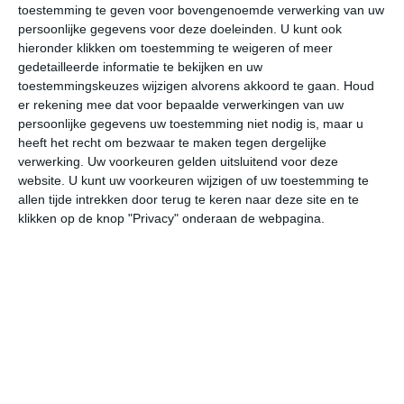
toestemming te geven voor bovengenoemde verwerking van uw
persoonlijke gegevens voor deze doeleinden. U kunt ook
hieronder klikken om toestemming te weigeren of meer
bekijk de uitgebreide weersverwachting voor Sa Coma
gedetailleerde informatie te bekijken en uw
toestemmingskeuzes wijzigen alvorens akkoord te gaan.
Houd
er rekening mee dat voor bepaalde verwerkingen van uw
Op basis van de langjarige klimaatstatistieken, bepaalde
persoonlijke gegevens uw toestemming niet nodig is, maar u
weerpatronen en specifieke gebeurtenissen kan een
heeft het recht om bezwaar te maken tegen dergelijke
gemiddeld weerbeeld per maand samengesteld worden.
verwerking. Uw voorkeuren gelden uitsluitend voor deze
website. U kunt uw voorkeuren wijzigen of uw toestemming te
Het weer in januari
allen tijde intrekken door terug te keren naar deze site en te
klikken op de knop "Privacy" onderaan de webpagina.
In de maand januari ligt de gemiddelde
maximumtemperatuur in Sa Coma rond de 14 graden
Celsius. De gemiddelde minimumtemperatuur komt in
januari uit op 6 graden. Het aantal uren dat de zon
zichtbaar is ligt in januari op deze bestemming rond de 5
uur per dag. Binnen de hele maand valt er gedurende
ongeveer 7 dagen neerslag. Als je kijkt naar de langjarige
gemiddeldes dan zorgt dat voor een redelijke