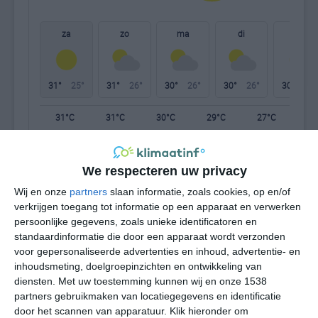
za
zo
ma
di
wo
31°
25°
31°
26°
30°
26°
30°
26°
30°
28°
31°C
31°C
30°C
29°C
27°C
27
12:00
15:00
18:00
21:00
00:00
03
We respecteren uw privacy
Wij en onze
partners
slaan informatie, zoals cookies, op en/of
verkrijgen toegang tot informatie op een apparaat en verwerken
persoonlijke gegevens, zoals unieke identificatoren en
12:00
15:00
18:00
21:00
00:00
03
standaardinformatie die door een apparaat wordt verzonden
voor gepersonaliseerde advertenties en inhoud, advertentie- en
ZZO 2
ZZO 3
ZZO 3
ZZO 1
O 1
ZO
inhoudsmeting, doelgroepinzichten en ontwikkeling van
diensten.
Met uw toestemming kunnen wij en onze 1538
partners gebruikmaken van locatiegegevens en identificatie
12:00
15:00
18:00
21:00
00:00
03
door het scannen van apparatuur. Klik hieronder om