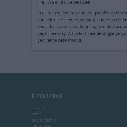
Het weer in december
In de maand december ligt de gemiddelde maxim
gemiddelde minimumtemperatuur komt in december 
december op deze bestemming rond de 5 uur per
dagen neerslag. Als je kijkt naar de langjarige g
gedurende deze maand.
klimaatinfo.nl
klimaat
weer
beste reistijd
informatie