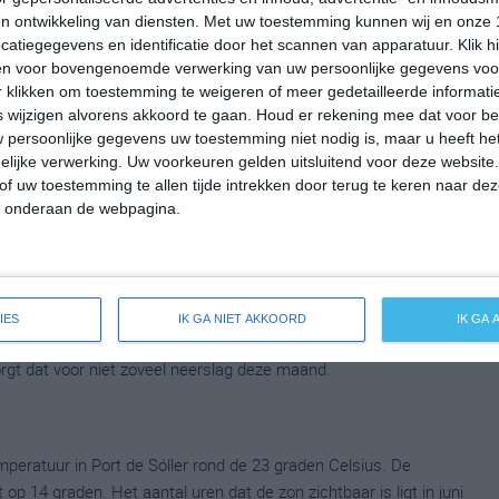
ldes dan zorgt dat voor niet zoveel neerslag deze maand.
n ontwikkeling van diensten.
Met uw toestemming kunnen wij en onze 
atiegegevens en identificatie door het scannen van apparatuur. Klik 
en voor bovengenoemde verwerking van uw persoonlijke gegevens voo
 klikken om toestemming te weigeren of meer gedetailleerde informatie
peratuur in Port de Sóller rond de 15 graden Celsius. De
wijzigen alvorens akkoord te gaan.
Houd er rekening mee dat voor b
p 7 graden. Het aantal uren dat de zon zichtbaar is ligt in april
 persoonlijke gegevens uw toestemming niet nodig is, maar u heeft h
lijke verwerking. Uw voorkeuren gelden uitsluitend voor deze website
en de hele maand valt er gedurende ongeveer 12 dagen neerslag.
of uw toestemming te allen tijde intrekken door terug te keren naar deze
zorgt dat voor niet zoveel neerslag deze maand.
" onderaan de webpagina.
eratuur in Port de Sóller rond de 19 graden Celsius. De
p 10 graden. Het aantal uren dat de zon zichtbaar is ligt in mei
IES
IK GA NIET AKKOORD
IK GA
en de hele maand valt er gedurende ongeveer 10 dagen neerslag.
zorgt dat voor niet zoveel neerslag deze maand.
eratuur in Port de Sóller rond de 23 graden Celsius. De
p 14 graden. Het aantal uren dat de zon zichtbaar is ligt in juni