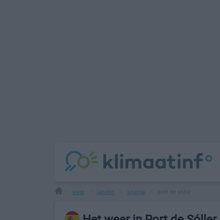
weer
landen
spanje
port de sóller
>
>
>
>
Het weer in Port de Sóller