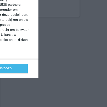
1538 partners
hieronder om
r deze doeleinden.
 te bekijken en uw
epaalde
et recht om bezwaar
. U kunt uw
 site en te klikken
 AKKOORD