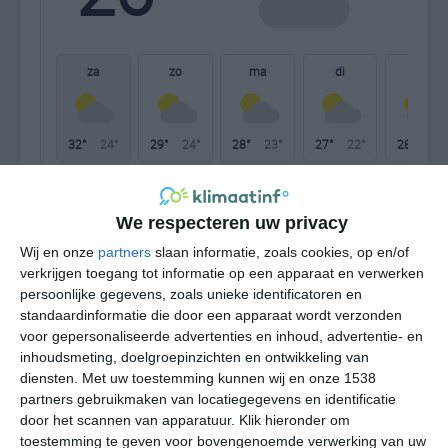
W
za
zo
ma
di
wo
32°
24°
29°
24°
28°
23°
27°
22°
28°
22°
32°C
29°C
26°C
26°C
25°C
24
We respecteren uw privacy
Wij en onze
partners
slaan informatie, zoals cookies, op en/of
16:00
19:00
22:00
01:00
04:00
07
verkrijgen toegang tot informatie op een apparaat en verwerken
persoonlijke gegevens, zoals unieke identificatoren en
standaardinformatie die door een apparaat wordt verzonden
voor gepersonaliseerde advertenties en inhoud, advertentie- en
16:00
19:00
22:00
01:00
04:00
07
inhoudsmeting, doelgroepinzichten en ontwikkeling van
diensten.
Met uw toestemming kunnen wij en onze 1538
N 7
N 6
N 6
N 6
N 6
N
partners gebruikmaken van locatiegegevens en identificatie
door het scannen van apparatuur. Klik hieronder om
toestemming te geven voor bovengenoemde verwerking van uw