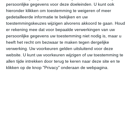
16:00
19:00
22:00
01:00
04:00
07
persoonlijke gegevens voor deze doeleinden. U kunt ook
hieronder klikken om toestemming te weigeren of meer
gedetailleerde informatie te bekijken en uw
toestemmingskeuzes wijzigen alvorens akkoord te gaan.
Houd
bekijk de uitgebreide weersverwachting voor Playa del
er rekening mee dat voor bepaalde verwerkingen van uw
Hombre
persoonlijke gegevens uw toestemming niet nodig is, maar u
heeft het recht om bezwaar te maken tegen dergelijke
verwerking. Uw voorkeuren gelden uitsluitend voor deze
Op basis van de langjarige klimaatstatistieken, bepaalde
website. U kunt uw voorkeuren wijzigen of uw toestemming te
weerpatronen en specifieke gebeurtenissen kan een
allen tijde intrekken door terug te keren naar deze site en te
gemiddeld weerbeeld per maand samengesteld worden.
klikken op de knop "Privacy" onderaan de webpagina.
Het weer in januari
In de maand januari ligt de gemiddelde
maximumtemperatuur in Playa del Hombre rond de 19
graden Celsius. De gemiddelde minimumtemperatuur
komt in januari uit op 15 graden. Het aantal uren dat de
zon zichtbaar is ligt in januari op deze bestemming rond
de 6 uur per dag. Binnen de hele maand valt er