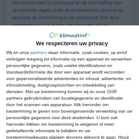
het actuele weer in Lumpiaque en de voorspelling voor
de komende dagen, zoals de temperaturen, de kans op
neerslag, de windrichting en de windkracht. Met deze
weergegevens kun je zien wat voor weer je kunt
verwachten in Lumpiaque. Op basis van de
klimaatstatistieken beschrijven we het weer per maand
We respecteren uw privacy
in Lumpiaque. Dit is geen langetermijnverwachting, maar
Wij en onze
partners
slaan informatie, zoals cookies, op en/of
geeft het gemiddelde weerbeeld voor alle maanden van
verkrijgen toegang tot informatie op een apparaat en verwerken
het jaar. Wil je de uitgebreide weersverwachting voor
persoonlijke gegevens, zoals unieke identificatoren en
Lumpiaque zien? Op de pagina met extra weerinformatie
standaardinformatie die door een apparaat wordt verzonden
tonen we de kans op sneeuw, de gevoelstemperatuur,
voor gepersonaliseerde advertenties en inhoud, advertentie- en
de zichtbaarheid, de UV-kracht, de luchtdruk en meer
inhoudsmeting, doelgroepinzichten en ontwikkeling van
goede weerinfo.
diensten.
Met uw toestemming kunnen wij en onze 1538
partners gebruikmaken van locatiegegevens en identificatie
door het scannen van apparatuur. Klik hieronder om
toestemming te geven voor bovengenoemde verwerking van uw
26
persoonlijke gegevens voor deze doeleinden. U kunt ook
N
°C
hieronder klikken om toestemming te weigeren of meer
L
gedetailleerde informatie te bekijken en uw
W
toestemmingskeuzes wijzigen alvorens akkoord te gaan.
Houd