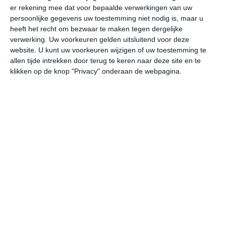
er rekening mee dat voor bepaalde verwerkingen van uw
persoonlijke gegevens uw toestemming niet nodig is, maar u
do
vr
za
zo
ma
heeft het recht om bezwaar te maken tegen dergelijke
verwerking. Uw voorkeuren gelden uitsluitend voor deze
website. U kunt uw voorkeuren wijzigen of uw toestemming te
allen tijde intrekken door terug te keren naar deze site en te
33°
21°
36°
20°
38°
23°
37°
22°
35°
21°
klikken op de knop "Privacy" onderaan de webpagina.
28°C
32°C
33°C
27°C
23°C
21
13:00
16:00
19:00
22:00
01:00
04
13:00
16:00
19:00
22:00
01:00
04
NNW 3
N 3
NNW 3
NNW 4
NNW 3
NN
13:00
16:00
19:00
22:00
01:00
04