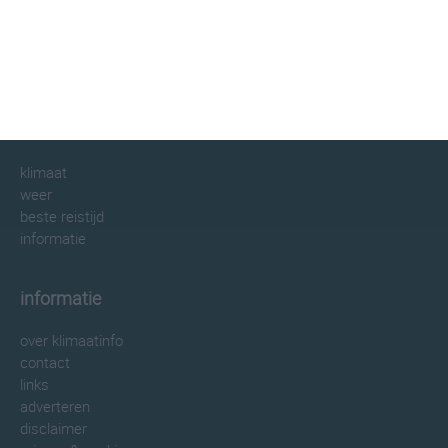
klimaatinfo.nl
klimaat
weer
beste reistijd
informatie
informatie
over klimaatinfo
contact
links
adverteren
disclaimer