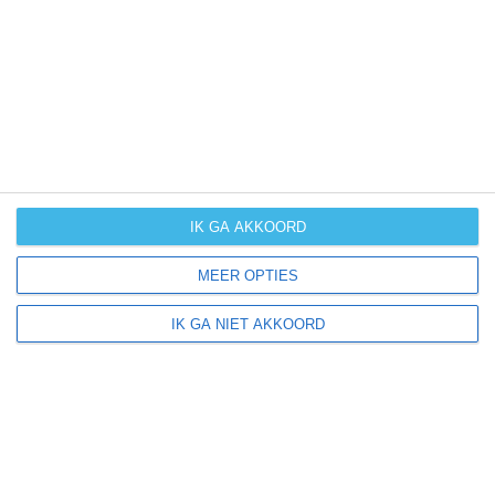
UV-index
UV 0
Lumpiaque ligt in:
Europa
Spanje
IK GA AKKOORD
MEER OPTIES
Klimaatinfo van Spanje
IK GA NIET AKKOORD
Het actuele weer en de weersvoorspelling voor de
komende dagen of weken zeggen niets over hoe het
weer in andere maanden kan zijn. Wil je een indicatie
hebben van hoe het weer gemiddeld is in Spanje?
Daarvoor hebben wij handige klimaatinfo over Spanje.
Bekijk de gemiddelde temperaturen, de kans op regen of