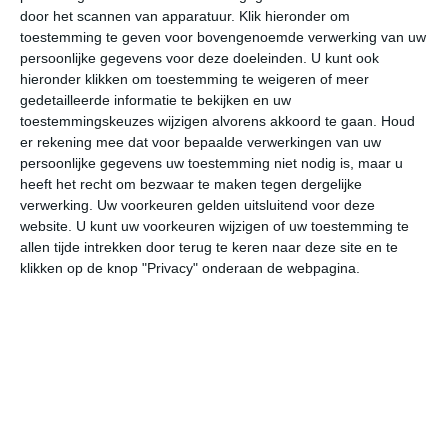
door het scannen van apparatuur. Klik hieronder om
toestemming te geven voor bovengenoemde verwerking van uw
34°
21°
36°
20°
37°
23°
37°
22°
35°
21°
persoonlijke gegevens voor deze doeleinden. U kunt ook
hieronder klikken om toestemming te weigeren of meer
22°C
21°C
24°C
29°C
33°C
34
gedetailleerde informatie te bekijken en uw
toestemmingskeuzes wijzigen alvorens akkoord te gaan.
Houd
er rekening mee dat voor bepaalde verwerkingen van uw
persoonlijke gegevens uw toestemming niet nodig is, maar u
04:00
07:00
10:00
13:00
16:00
19
heeft het recht om bezwaar te maken tegen dergelijke
verwerking. Uw voorkeuren gelden uitsluitend voor deze
website. U kunt uw voorkeuren wijzigen of uw toestemming te
allen tijde intrekken door terug te keren naar deze site en te
04:00
07:00
10:00
13:00
16:00
19
klikken op de knop "Privacy" onderaan de webpagina.
NW 3
NNW 3
NNW 4
NNW 3
N 3
N
04:00
07:00
10:00
13:00
16:00
19