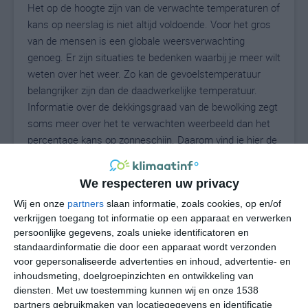
Het op de hoogte zijn van de verwachte temperaturen of
kans op neerslag is niet altijd voldoende. Voor het gros
van de mensen is een globale weersverwachting
genoeg. Er zijn situaties te bedenken waarbij je meer wilt
weten over het weer. Zo kan de gevoelstemperatuur
belangrijker zijn dan de daadwerkelijke temperatuur.
Informatie over de dekkingsgraad van de bewolking zegt
soms meer over het te verwachten weerbeeld dan het
percentage kans op zonneschijn. Daarom vind je hier de
uitgebreide weersvoorspelling voor Lumpiaque.
We respecteren uw privacy
Wij en onze
partners
slaan informatie, zoals cookies, op en/of
26
N
°C
verkrijgen toegang tot informatie op een apparaat en verwerken
persoonlijke gegevens, zoals unieke identificatoren en
L
standaardinformatie die door een apparaat wordt verzonden
W
voor gepersonaliseerde advertenties en inhoud, advertentie- en
inhoudsmeting, doelgroepinzichten en ontwikkeling van
diensten.
Met uw toestemming kunnen wij en onze 1538
do
vr
za
zo
ma
partners gebruikmaken van locatiegegevens en identificatie